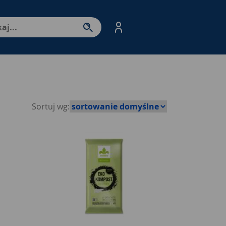
nter - przejdź do strony produktów. Spacja – otwórz/zamkni
Sortuj wg: