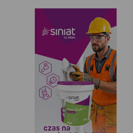
LASLAND (5)
PLANTA (1)
RIM KOWALCZYK (1)
SOBEX (19)
TIN TOURS (2)
W.LEGUTKO (7)
WOKAS (14)