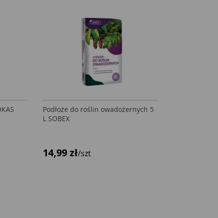
OKAS
Podłoże do roślin owadożernych 5
L SOBEX
14,99 zł
/szt