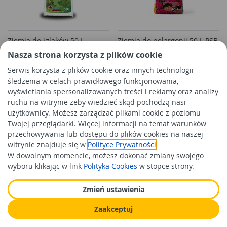
Ziemia do iglaków 50 L
Ziemia do pelargonii 50 L PSB
PLANTA
Nasza strona korzysta z plików cookie
Serwis korzysta z plików cookie oraz innych technologii
śledzenia w celach prawidłowego funkcjonowania,
20,99 zł
20,99 zł
/szt
/szt
wyświetlania spersonalizowanych treści i reklamy oraz analizy
Cena orientacyjna
Cena orientacyjna
ruchu na witrynie żeby wiedzieć skąd pochodzą nasi
użytkownicy. Możesz zarządzać plikami cookie z poziomu
Do koszyka
Do koszyka
Twojej przeglądarki. Więcej informacji na temat warunków
przechowywania lub dostępu do plików cookies na naszej
witrynie znajduje się w
Polityce Prywatności
.
W dowolnym momencie, możesz dokonać zmiany swojego
wyboru klikając w link
Polityka Cookies
w stopce strony.
Zmień ustawienia
Zaakceptuj