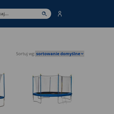
nter - przejdź do strony produktów. Spacja – otwórz/zamkni
Sortuj wg: