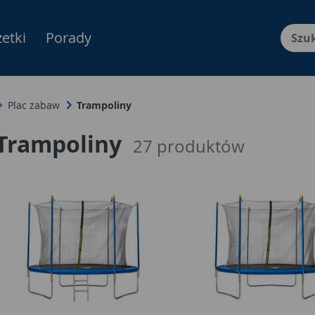
etki
Porady
Menu Produktów, nawigacja: E
Plac zabaw
Trampoliny
Trampoliny
27
produktów