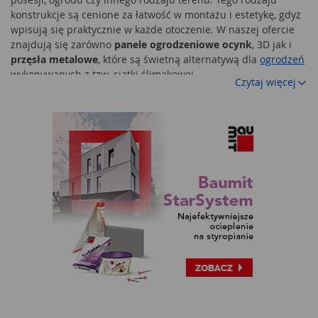
konstrukcje są cenione za łatwość w montażu i estetykę, gdyż
wpisują się praktycznie w każde otoczenie. W naszej ofercie
znajdują się zarówno
panele ogrodzeniowe ocynk
, 3D jak i
przęsła metalowe
, które są świetną alternatywą dla
ogrodzeń
wykonywanych z tzw. siatki ślimakowej.
Czytaj więcej
Panele ogrodzeniowe wysokiej jakości
Panele ogrodzeniowe metalowe
są już na polskim rynku od
kilkunastu lat i ich popularność z biegiem lat rośnie. Mogą
posiadać odmienną wysokość oraz wygląd. Tego rodzaju
konstrukcje są wykorzystywane na terenach przemysłowych,
jako forma ogrodzenia placu budowy czy na prywatnych
posesjach. Porównując je do równie popularnej siatki
ogrodzeniowej, metalowe przęsła ogrodzeniowe są jeszcze
szybsze i łatwiejsze w montażu, gdyż nawet majsterkowicz jest
w stanie je zamocować.
Panel ogrodzeniowy metalowy
mocuje się zazwyczaj do
słupków za pomocą specjalnych śrub
lub obejmy
, a następnie łączy się poszczególne panele za
pomocą łącznika, tzw. spinki.
Panel ogrodzeniowy ocynk
jest zazwyczaj oparty na