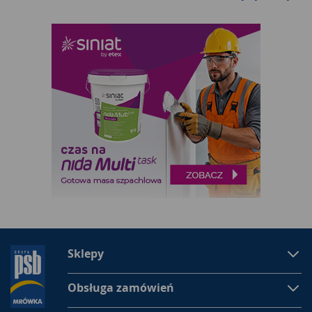
wykonany z odpornych i lekkich materiałów. Wtedy komfort
użytkowania będzie zdecydowanie większy. Dobrej
jakości akcesoria ogrodowe będą nam służyły wiele lat.
Jakie narzędzia ogrodowe wybrać
Każdy ogrodnik musi się zaopatrzyć w podstawowe przyrządy
ogrodowe. Łopata i szpadel przydadzą się do kopania i
usuwania niepotrzebnej ziemi. Praca w ogrodzie
jest hobby wielu osób. Aby mile spędzać czas, potrzebne nam
będą odpowiednie narzędzia. Jednym z nich są grabie.
Wyróżniamy kilka rodzajów grabi. Model uniwersalny ma
twarde końcówki. Możemy nimi grabić odpady i trawę, a także
rozbijać grudy i dokładnie wyrównać ziemię. W sklepie
Mrówka znajdziemy też grabie do liści i trawy. Mają miękkie i
rozstawione pazurki. Dostępne są również grabie do
pielęgnacji zagonów i rabatek. Sprzęt ogrodniczy powinien
być trwały i niezawodny. Sklep Mrówka oferuje też nieduże
Sklepy
łopatki, konewki i węże ogrodowe, sekatory, piły, nożyce
spalinowe i elektryczne do żywopłotu, wózki i taczki ogrodowe
i siatki do oczyszczania oczek wodnych. Znajdziemy także tutaj
Obsługa zamówień
kosiarki elektryczne, ręczne i spalinowe oraz kosy spalinowe i
podkaszarki elektryczne. Wybór może nas przyprawić o niezły