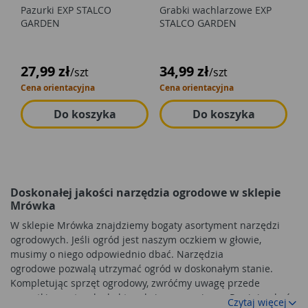
Pazurki EXP STALCO
Grabki wachlarzowe EXP
GARDEN
STALCO GARDEN
27,99 zł
34,99 zł
/szt
/szt
Cena orientacyjna
Cena orientacyjna
Do koszyka
Do koszyka
Doskonałej jakości narzędzia ogrodowe w sklepie
Mrówka
W sklepie Mrówka znajdziemy bogaty asortyment narzędzi
ogrodowych. Jeśli ogród jest naszym oczkiem w głowie,
musimy o niego odpowiednio dbać. Narzędzia
ogrodowe pozwalą utrzymać ogród w doskonałym stanie.
Kompletując sprzęt ogrodowy, zwróćmy uwagę przede
wszystkim na to, aby był trwały i ergonomiczny. Powinien być
Czytaj więcej