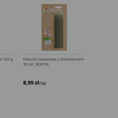
i 350 g
Pałeczki nawozowe z biohumusem
30 szt. BOPON
8,99 zł
/op