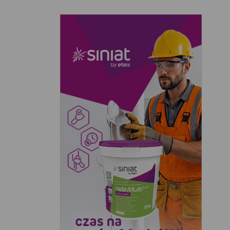
EVERGREEN (22)
PLANTA (1)
ROLIMPEX (2)
SOBEX (6)
TAMARK (10)
W.LEGUTKO (3)