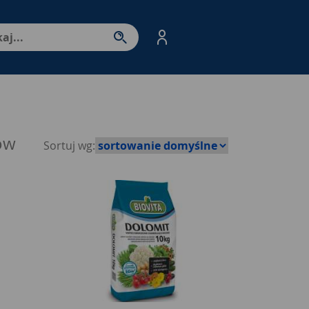
nter - przejdź do strony produktów. Spacja – otwórz/zamkni
ów
Sortuj wg: