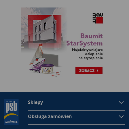
Jakie artykuły motoryzacyjne znajdują się w naszej
ofercie?
W asortymencie sklepów PSB Mrówka, w dziale Motoryzacja
odnaleźć można wiele artykułów przydatnych każdemu
kierowcy, zgrupowanych w odpowiednie kategorie. Umożliwia
to łatwe i intuicyjne wyszukanie interesującego nas
asortymentu. W razie wątpliwości pomocą służy konsultant
on-line. Gumy bagażowe, jednorazowe alkomaty,
ciśnieniomierze do kół czy też uchwyty na telefon to tylko
niektóre z ciekawych i przydatnych gadżetów. Wszystkie
oferowane artykuły pochodzą od sprawdzonych i
renomowanych producentów, co stanowi gwarancję ich
bezproblemowego oraz długotrwałego użytkowania.
W trasę i do garażu
Kategoria kosmetyków samochodowych oferuje szeroki wybór
towaru, umożliwiający chociażby kompleksowe wyczyszczenie
Sklepy
auta. Odnajdziemy tutaj zarówno szampony czy piany
aktywne do mycia samochodu, ale także wosk do pielęgnacji
Obsługa zamówień
lakieru. Preparaty do konserwowania plastiku oraz pielęgnacji
opon sprawią, że nasz pojazd nabierze zupełnie nowego