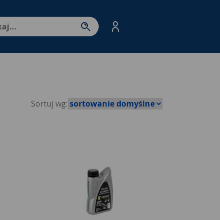
nter - przejdź do strony produktów. Spacja – otwórz/zamkni
Sortuj wg: