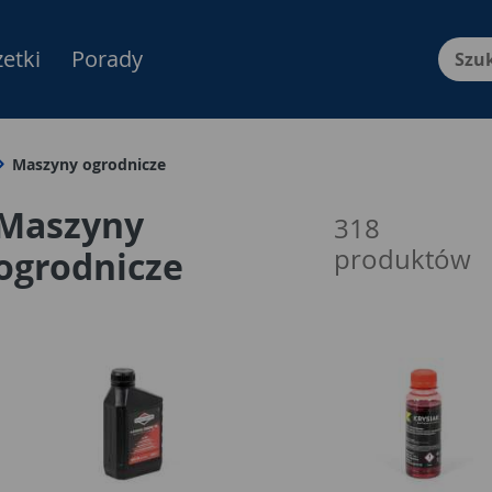
etki
Porady
Menu Produktów, nawigacja: E
Maszyny ogrodnicze
Maszyny
318
produktów
ogrodnicze