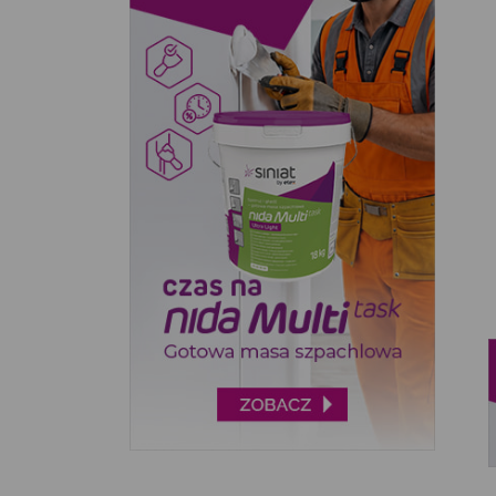
FISKARS (1)
FLORALAND (10)
GALICJA (3)
GT-CORP (10)
GTX POLAND (35)
HUSQVARNA (7)
KARCHER (7)
LAGUZ (1)
METRO (4)
NAC (203)
PLANTA (2)