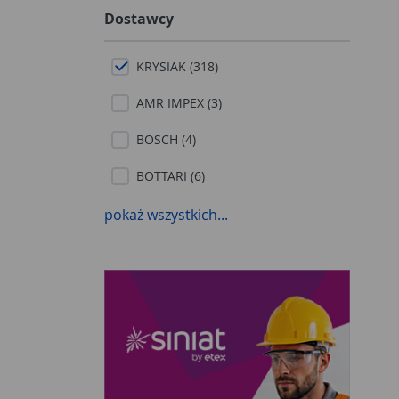
Dostawcy
KRYSIAK (318)
AMR IMPEX (3)
BOSCH (4)
BOTTARI (6)
BRADAS (41)
pokaż wszystkich...
CELL-FAST (42)
DEDRA EXIM (86)
DEGET (34)
DOMINO (1)
EINHELL (33)