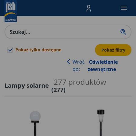
Menu Produktów, nawigacja: E
Pokaż tylko dostępne
Pokaż filtry
Wróć
Oświetlenie
do:
zewnętrzne
277
produktów
Lampy solarne
(
277
)