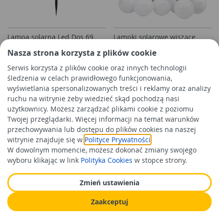
Lampa solarna Led Dos 69
Lampki solarowe wiszące
0,06 W CW czarny STRUHM
Katia girlanda VOLTENO
Nasza strona korzysta z plików cookie
Serwis korzysta z plików cookie oraz innych technologii
śledzenia w celach prawidłowego funkcjonowania,
17,99 zł
28,99 zł
/szt
/szt
wyświetlania spersonalizowanych treści i reklamy oraz analizy
Cena orientacyjna
Cena orientacyjna
ruchu na witrynie żeby wiedzieć skąd pochodzą nasi
użytkownicy. Możesz zarządzać plikami cookie z poziomu
Do koszyka
Do koszyka
Twojej przeglądarki. Więcej informacji na temat warunków
przechowywania lub dostępu do plików cookies na naszej
witrynie znajduje się w
Polityce Prywatności
.
W dowolnym momencie, możesz dokonać zmiany swojego
wyboru klikając w link
Polityka Cookies
w stopce strony.
Zmień ustawienia
Zaakceptuj