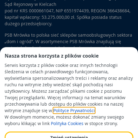
(pozwalają na stopniowe przejście z wysokości prostego
Sąd Rejonowy w Kielcach
krawężnika do wysokości krawężnika najazdowego) i łukową.
pod nr KRS 0000661047, NIP 6551974439, REGON 366438684,
Betonowe
krawężniki ogrodowe
mogą też służyć do
kapitał wpłacony: 53.275.000,00 zł. Spółka posiada status
profesjonalnego wykończenia aranżacji ogrodowych.
dużego przedsiębiorcy.
Krawężniki ogrodowe
wyglądają ładniej niż drogowe. Mogą
się też różnić rozmiarem.
Krawężniki plastikowe
estetycznie
PSB Mrówka to polska sieć sklepów samoobsługowych sektora
wydzielają granice trawnika. W sklepie Mrówka znajdziemy
„dom i ogród”. W asortymencie PSB Mrówka znajdują się
szeroki wybór krawędzi i obrzeży.
materiały budowlane, artykuły wykończeniowe i dekoracyjne,
wyposażenie łazienek i kuchni, elektronarzędzia, a także
Nasza strona korzysta z plików cookie
artykuły związane z ogrodem i otoczeniem domu.
Serwis korzysta z plików cookie oraz innych technologii
śledzenia w celach prawidłowego funkcjonowania,
Obowiązek informacyjny
wyświetlania spersonalizowanych treści i reklamy oraz analizy
Polityka prywatności
ruchu na witrynie żeby wiedzieć skąd pochodzą nasi
użytkownicy. Możesz zarządzać plikami cookie z poziomu
Polityka Cookies
Twojej przeglądarki. Więcej informacji na temat warunków
Odbiór zużytego sprzętu
przechowywania lub dostępu do plików cookies na naszej
witrynie znajduje się w
Polityce Prywatności
.
W dowolnym momencie, możesz dokonać zmiany swojego
Wspierają nas:
wyboru klikając w link
Polityka Cookies
w stopce strony.
Zmień ustawienia