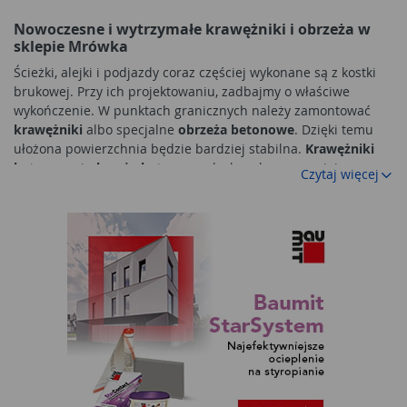
Nowoczesne i wytrzymałe krawężniki i obrzeża w
sklepie Mrówka
Ścieżki, alejki i podjazdy coraz częściej wykonane są z kostki
brukowej. Przy ich projektowaniu, zadbajmy o właściwe
wykończenie. W punktach granicznych należy zamontować
krawężniki
albo specjalne
obrzeża betonowe
. Dzięki temu
ułożona powierzchnia będzie bardziej stabilna.
Krawężniki
betonowe
i
obrzeże betonowe
doskonale wzmacniają
Czytaj więcej
powierzchnię. Dzięki temu kostka brukowa na pewno nie
będzie się rozsuwać. Odpowiednie obrzeże pełni również
funkcję dekoracyjną.
Obrzeża
mogą też precyzyjnie oddzielić
strefy przydomowej aranżacji.
Obrzeża trawnikowe
uatrakcyjnią wygląd nawierzchni. Możemy wybrać obrzeże w
oryginalnym kolorze. Wtedy przepięknie podkreśli stylistykę
całej nawierzchni. Dzięki temu będzie wyglądała
zdecydowanie bardziej atrakcyjnie. Biorąc pod uwagę szeroki
wybór, z pewnością dopasujemy je do specyfiki naszej
nawierzchni.
Popularne rodzaje obrzeży