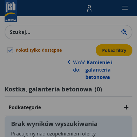
Menu Produktów, nawigacja: E
Pokaż tylko dostępne
Pokaż filtry
Wróć
Kamienie i
do:
galanteria
betonowa
Kostka, galanteria betonowa
(
0
)
Podkategorie
Brak wyników wyszukiwania
Pracujemy nad uzupełnieniem oferty