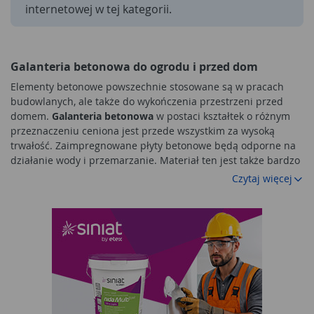
internetowej w tej kategorii.
Galanteria betonowa do ogrodu i przed dom
Elementy betonowe powszechnie stosowane są w pracach
budowlanych, ale także do wykończenia przestrzeni przed
domem.
Galanteria betonowa
w postaci kształtek o różnym
przeznaczeniu ceniona jest przede wszystkim za wysoką
trwałość. Zaimpregnowane płyty betonowe będą odporne na
działanie wody i przemarzanie. Materiał ten jest także bardzo
wytrzymały na wszelkie uszkodzenia mechaniczne. Właściwie
Czytaj więcej
dobrane i ułożone elementy betonowe stworzą estetycznie
wyglądającą przestrzeń przed domem. W marketach
budowlanych Mrówka zebrane zostały produkty o różnym
przeznaczeniu, które staną się dekoracją wokół domu.
Chodniki wokół domu
Płyty chodnikowe
przed domem to przede wszystkim
funkcjonalna ochrona przed skutkami ulewy. Dzięki nim suchą
nogą pokonamy trasę dzielącą parking od wejścia do budynku