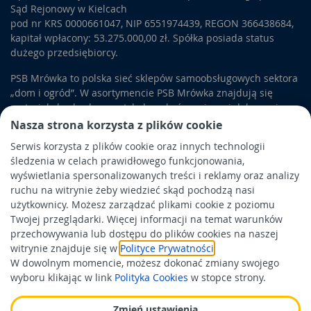
Sąd Rejonowy w Kielcach
samochodów. Grubsze i bardziej trwałe kostki stosowane są
pod nr KRS 0000661047, NIP 6551974439, REGON 366438684,
do budowy parkingów, a także placów dla ciężarówek.
kapitał wpłacony: 53.275.000,00 zł. Spółka posiada status
Wykańcza się w ten sposób także otwarte magazyny i place w
dużego przedsiębiorcy.
zakładach przemysłowych. Tak duży obszar zastosowania
wynika także z różnej kolorystyki i kształtów, jakie może mieć
PSB Mrówka to polska sieć sklepów samoobsługowych sektora
kostka chodnikowa
. Ułatwia to zestawianie elementów ze
„dom i ogród”. W asortymencie PSB Mrówka znajdują się
sobą i tworzenie różnorodnych kompozycji. Dzięki temu kostki
materiały budowlane, artykuły wykończeniowe i dekoracyjne,
mogą pokryć zarówno podłoże w zakładzie przemysłowym, jak
wyposażenie łazienek i kuchni, elektronarzędzia, a także
Nasza strona korzysta z plików cookie
i w reprezentacyjnych częściach miasta. Niewielki rozmiary
artykuły związane z ogrodem i otoczeniem domu.
płytek ułatwiają także zapełnianie nimi placów i przestrzeni o
Serwis korzysta z plików cookie oraz innych technologii
nieregularnych kształtach.
śledzenia w celach prawidłowego funkcjonowania,
Obowiązek informacyjny
wyświetlania spersonalizowanych treści i reklamy oraz analizy
Polityka prywatności
ruchu na witrynie żeby wiedzieć skąd pochodzą nasi
użytkownicy. Możesz zarządzać plikami cookie z poziomu
Polityka Cookies
Twojej przeglądarki. Więcej informacji na temat warunków
Odbiór zużytego sprzętu
przechowywania lub dostępu do plików cookies na naszej
witrynie znajduje się w
Polityce Prywatności
.
W dowolnym momencie, możesz dokonać zmiany swojego
Wspierają nas:
wyboru klikając w link
Polityka Cookies
w stopce strony.
Zmień ustawienia