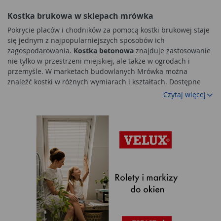
Kostka brukowa w sklepach mrówka
Pokrycie placów i chodników za pomocą kostki brukowej staje
się jednym z najpopularniejszych sposobów ich
zagospodarowania.
Kostka betonowa
znajduje zastosowanie
nie tylko w przestrzeni miejskiej, ale także w ogrodach i
przemyśle. W marketach budowlanych Mrówka można
znaleźć kostki w różnych wymiarach i kształtach. Dostępne
produkty różnią się także kolorami, jednak wszystkie pochodzą
Czytaj więcej
od sprawdzonych i renomowanych dostawców.
Najważniejsze zalety kostki brukowej
Kostka brukowa
coraz chętniej wybierana jest do ogrodów,
parków, na
tarasy
, czy chodniki gdzie często zastępuje
tradycyjne
płyty chodnikowe
. Jedną z zalet jest ogromna
różnorodność, jaką mogą się pochwalić
kostki brukowe
.
Doceniają to szczególnie osoby zajmujące się projektowaniem
takich przestrzeni. Elementy wykonywane są z głównie z
betonu, ale również z kamienia i cegły. Mogą mieć niemal
dowolny kształt i występują w kilku naturalnych wariantach
kolorystycznych.