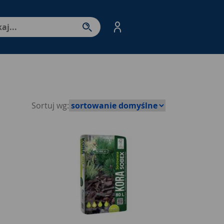
nter - przejdź do strony produktów. Spacja – otwórz/zamkni
Sortuj wg: