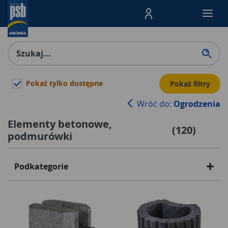
Menu Produktów, nawigacja: E
Pokaż tylko dostępne
Pokaż filtry
Wróć do:
Ogrodzenia
Elementy betonowe,
(
120
)
podmurówki
Podkategorie