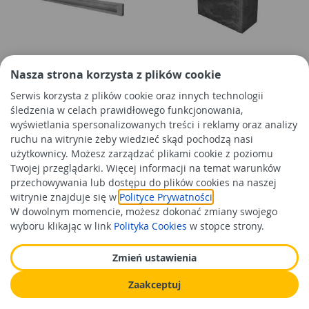
Podmurówka betonowa
Bloczek ogrodzenia Drago
Nasza strona korzysta z plików cookie
ogrodzenia DOX 30 249 szara
BDR31 nero JONIEC
Serwis korzysta z plików cookie oraz innych technologii
JONIEC
śledzenia w celach prawidłowego funkcjonowania,
wyświetlania spersonalizowanych treści i reklamy oraz analizy
85,99 zł
37,99 zł
/szt
/szt
ruchu na witrynie żeby wiedzieć skąd pochodzą nasi
Cena orientacyjna
Cena orientacyjna
użytkownicy. Możesz zarządzać plikami cookie z poziomu
Twojej przeglądarki. Więcej informacji na temat warunków
Do koszyka
Do koszyka
przechowywania lub dostępu do plików cookies na naszej
witrynie znajduje się w
Polityce Prywatności
.
W dowolnym momencie, możesz dokonać zmiany swojego
wyboru klikając w link
Polityka Cookies
w stopce strony.
Zmień ustawienia
Zaakceptuj