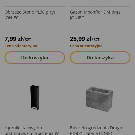
Obrzeże Stone PL38 piryt
Gazon Moonflor DM brąz
JONIEC
JONIEC
7,99 zł
25,99 zł
/szt
/szt
Cena orientacyjna
Cena orientacyjna
Do koszyka
Do koszyka
Łącznik stalowy do
Bloczek ogrodzenia Drago
podmurówki ogrodzenia W
BDR31 galena JONIEC