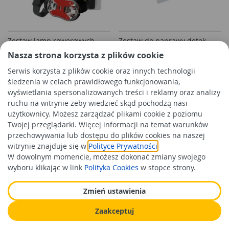
Zestaw lamp rowerowych
Zestaw do naprawy dętek
przód-tył 9 LED Supra Alu
rowerowych Fix And Go 5
Nasza strona korzysta z plików cookie
BIKE OK
łatek na klej BOTTARI
Serwis korzysta z plików cookie oraz innych technologii
śledzenia w celach prawidłowego funkcjonowania,
44,99 zł
17,99 zł
/kpl
/szt
wyświetlania spersonalizowanych treści i reklamy oraz analizy
Cena orientacyjna
Cena orientacyjna
ruchu na witrynie żeby wiedzieć skąd pochodzą nasi
użytkownicy. Możesz zarządzać plikami cookie z poziomu
Do koszyka
Do koszyka
Twojej przeglądarki. Więcej informacji na temat warunków
przechowywania lub dostępu do plików cookies na naszej
witrynie znajduje się w
Polityce Prywatności
.
W dowolnym momencie, możesz dokonać zmiany swojego
wyboru klikając w link
Polityka Cookies
w stopce strony.
Zmień ustawienia
Zaakceptuj