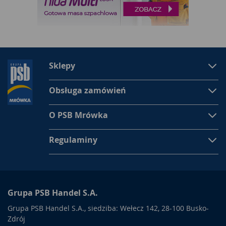
uwagę także na materiały z jakich sprzęt został wykonany. Nie
zawsze jednak
artykuły rowerowe
z najwyższej półki cenowej
będą dla nas odpowiednimi. Warto przed zakupem
zastanowić się nad naszymi potrzebami. Jeśli nie planujemy w
najbliższym czasie wystartować w profesjonalnym wyścigu, a
wycieczki rowerowe stanowią dla nas jedynie przyjemną
formę rozrywki i spędzania wolnego czasu, to spokojnie
Sklepy
można zainwestować w artykuły rowerowe z nieco niższej
półki cenowej. Warto przede wszystkim czuć się na swoim
Obsługa zamówień
rowerze bezpiecznie, a wszystkie artykuły dodatkowe mają
zapewnić nam komfort w użytkowaniu.
O PSB Mrówka
Regulaminy
Grupa PSB Handel S.A.
Grupa PSB Handel S.A., siedziba: Wełecz 142, 28-100 Busko-
Zdrój