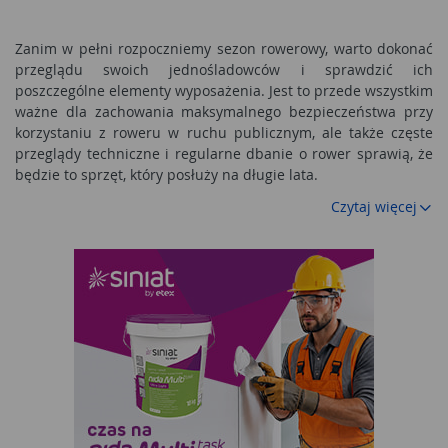
Zanim w pełni rozpoczniemy sezon rowerowy, warto dokonać
przeglądu swoich jednośladowców i sprawdzić ich
poszczególne elementy wyposażenia. Jest to przede wszystkim
ważne dla zachowania maksymalnego bezpieczeństwa przy
korzystaniu z roweru w ruchu publicznym, ale także częste
przeglądy techniczne i regularne dbanie o rower sprawią, że
będzie to sprzęt, który posłuży na długie lata.
Czytaj więcej
Artykuły rowerowe na każdą kieszeń
Dla miłośników kolarstwa istnym rajem na ziemi będą rzecz
jasna sklepy rowerowe oferujące swoim klientom szeroką
gamę
artykułów rowerowych
. Począwszy od różnego rodzaju
siedzonek, specjalnie wyprofilowanych pod preferencje
użytkowników, błotników, opon czy łańcuchów, aż po
wyposażenie dodatkowe jakim są bidony, koszyk na torbę,
dzwonek czy zapięcie do roweru. Wybór
odpowiednich
artykułów rowerowych
powinien być
podyktowany przede wszystkim indywidualnymi
preferencjami użytkownika, nie mniej jednak warto zwracać