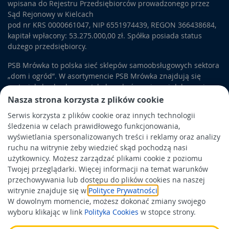
wpisana do Rejestru Przedsiębiorców prowadzonego przez
Sąd Rejonowy w Kielcach
pod nr KRS 0000661047, NIP 6551974439, REGON 366438684,
kapitał wpłacony: 53.275.000,00 zł. Spółka posiada status
dużego przedsiębiorcy.
PSB Mrówka to polska sieć sklepów samoobsługowych sektora
„dom i ogród”. W asortymencie PSB Mrówka znajdują się
materiały budowlane, artykuły wykończeniowe i dekoracyjne,
wyposażenie łazienek i kuchni, elektronarzędzia, a także
Nasza strona korzysta z plików cookie
artykuły związane z ogrodem i otoczeniem domu.
Serwis korzysta z plików cookie oraz innych technologii
śledzenia w celach prawidłowego funkcjonowania,
Obowiązek informacyjny
wyświetlania spersonalizowanych treści i reklamy oraz analizy
Polityka prywatności
ruchu na witrynie żeby wiedzieć skąd pochodzą nasi
użytkownicy. Możesz zarządzać plikami cookie z poziomu
Polityka Cookies
Twojej przeglądarki. Więcej informacji na temat warunków
Odbiór zużytego sprzętu
przechowywania lub dostępu do plików cookies na naszej
witrynie znajduje się w
Polityce Prywatności
.
W dowolnym momencie, możesz dokonać zmiany swojego
Wspierają nas:
wyboru klikając w link
Polityka Cookies
w stopce strony.