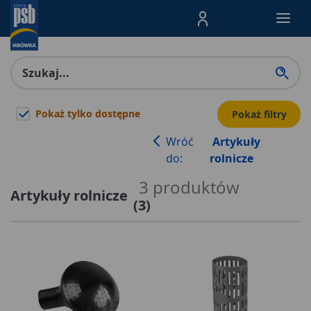
Menu Produktów, nawigacja: E
Pokaż tylko dostępne
Pokaż filtry
Wróć
Artykuły
do:
rolnicze
3
produktów
Artykuły rolnicze
(
3
)