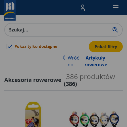
Menu Produktów, nawigacja: E
Pokaż tylko dostępne
Pokaż filtry
Wróć
Artykuły
do:
rowerowe
386
produktów
Akcesoria rowerowe
(
386
)