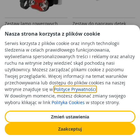
Zestaw lamp rowerowych
Zestaw do naprawy dętek
przód-tył 9 LED Supra Alu
rowerowych Fix And Go 5
Nasza strona korzysta z plików cookie
BIKE OK
łatek na klej BOTTARI
Serwis korzysta z plików cookie oraz innych technologii
śledzenia w celach prawidłowego funkcjonowania,
44,99 zł
17,99 zł
/kpl
/szt
wyświetlania spersonalizowanych treści i reklamy oraz analizy
Cena orientacyjna
Cena orientacyjna
ruchu na witrynie żeby wiedzieć skąd pochodzą nasi
użytkownicy. Możesz zarządzać plikami cookie z poziomu
Do koszyka
Do koszyka
Twojej przeglądarki. Więcej informacji na temat warunków
przechowywania lub dostępu do plików cookies na naszej
witrynie znajduje się w
Polityce Prywatności
.
W dowolnym momencie, możesz dokonać zmiany swojego
wyboru klikając w link
Polityka Cookies
w stopce strony.
Zmień ustawienia
Zaakceptuj