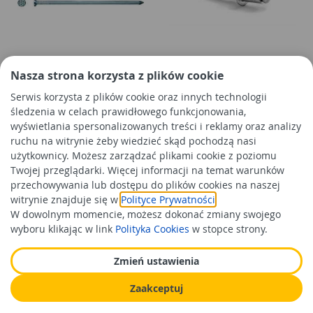
Gwoździe paletowe
Nit zrywalny aluminiowo-
Nasza strona korzysta z plików cookie
pierścieniowe 35x80 mm
stalowy 4.0x16 mm STALCO
Serwis korzysta z plików cookie oraz innych technologii
ocynk KOELNER
śledzenia w celach prawidłowego funkcjonowania,
wyświetlania spersonalizowanych treści i reklamy oraz analizy
31,99 zł
36,99 zł
/kg
/kg
ruchu na witrynie żeby wiedzieć skąd pochodzą nasi
Cena orientacyjna
Cena orientacyjna
użytkownicy. Możesz zarządzać plikami cookie z poziomu
Twojej przeglądarki. Więcej informacji na temat warunków
Do koszyka
Do koszyka
przechowywania lub dostępu do plików cookies na naszej
witrynie znajduje się w
Polityce Prywatności
.
W dowolnym momencie, możesz dokonać zmiany swojego
wyboru klikając w link
Polityka Cookies
w stopce strony.
Zmień ustawienia
Zaakceptuj