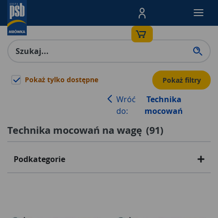
Menu Produktów, nawigacja: E
Pokaż tylko dostępne
Pokaż filtry
Wróć
Technika
do:
mocowań
Technika mocowań na wagę
(
91
)
Podkategorie