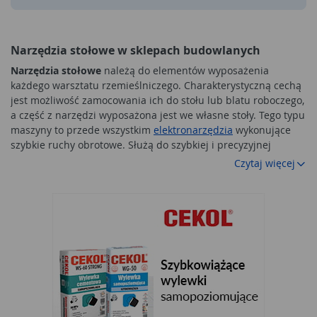
Narzędzia stołowe w sklepach budowlanych
Narzędzia stołowe
należą do elementów wyposażenia
każdego warsztatu rzemieślniczego. Charakterystyczną cechą
jest możliwość zamocowania ich do stołu lub blatu roboczego,
a część z narzędzi wyposażona jest we własne stoły. Tego typu
maszyny to przede wszystkim
elektronarzędzia
wykonujące
szybkie ruchy obrotowe. Służą do szybkiej i precyzyjnej
obróbki materiałów budowlanych. Ich konstrukcja sprawia, że
Czytaj więcej
wykonywanie najtrudniejszych prac jest wygodne i
bezpieczne. W tej grupie produktów znajdują się
narzędzia
stołowe
przeznaczone dla profesjonalistów, którymi można
wyposażyć warsztaty rzemieślnicze i firmy produkcyjne.
Niektóre narzędzia można wykorzystywać także do prac
amatorskich. Znajdą zastosowanie w garażach czy piwnicach.
Niezależnie od zastosowania wszystkie narzędzia łączy
wysoka jakość wykonania i bezpieczeństwo pracy z ich
pomocą.