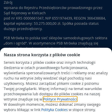
szlifierskich. Stabilna pozycja szybko obracającego się
Zdrój
materiału ściernego pozwala na dokładne gładzenie lub
wpisana do Rejestru Przedsiębiorców prowadzonego przez
usuwanie zadziorów ze stali, drewna i innych materiałów.
Sąd Rejonowy w Kielcach
Dlatego
szlifierki stołowe
są nieodłącznym elementem
pod nr KRS 0000661047, NIP 6551974439, REGON 366438684,
każdego warsztatu. Wśród pozostałych
narzędzi stołowych
kapitał wpłacony: 53.275.000,00 zł. Spółka posiada status
można znaleźć przede wszystkim urządzenia do precyzyjnej
dużego przedsiębiorcy.
obróbki. Możesz sięgnąć po
wiertarki stołowe
, które ułatwią
wykonywanie otworów w dokładnie wybranych miejscach i
PSB Mrówka to polska sieć sklepów samoobsługowych sektora
pod właściwym kątem. Dodatkowo asortyment wzbogacają
„dom i ogród”. W asortymencie PSB Mrówka znajdują się
tokarki
, z których pomocą można obrabiać element dookoła. W
materiały budowlane, artykuły wykończeniowe i dekoracyjne,
zależności od potrzeb można nadawać mu wybraną formę za
wyposażenie łazienek i kuchni, elektronarzędzia, a także
Nasza strona korzysta z plików cookie
pomocą procesu skrawania.
artykuły związane z ogrodem i otoczeniem domu.
Serwis korzysta z plików cookie oraz innych technologii
śledzenia w celach prawidłowego funkcjonowania,
Obowiązek informacyjny
wyświetlania spersonalizowanych treści i reklamy oraz analizy
Polityka prywatności
ruchu na witrynie żeby wiedzieć skąd pochodzą nasi
użytkownicy. Możesz zarządzać plikami cookie z poziomu
Polityka Cookies
Twojej przeglądarki. Więcej informacji na temat warunków
Odbiór zużytego sprzętu
przechowywania lub dostępu do plików cookies na naszej
witrynie znajduje się w
Polityce Prywatności
.
W dowolnym momencie, możesz dokonać zmiany swojego
Wspierają nas:
wyboru klikając w link
Polityka Cookies
w stopce strony.