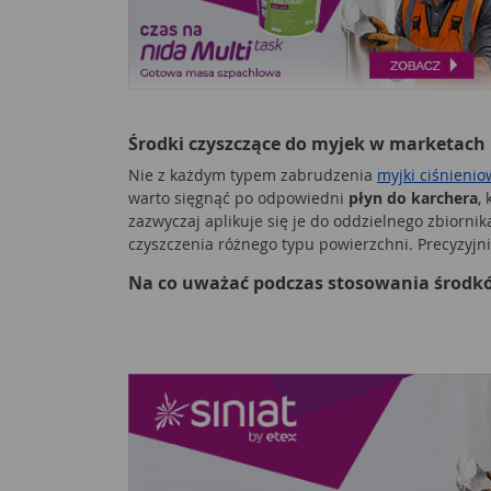
Środki czyszczące do myjek w marketac
Nie z każdym typem zabrudzenia
myjki ciśnieni
warto sięgnąć po odpowiedni
płyn do karchera
,
zazwyczaj aplikuje się je do oddzielnego zbior
czyszczenia różnego typu powierzchni. Precyzyjn
Na co uważać podczas stosowania środk
Zanim zdecydujemy się na konkretny
płyn do ka
co utrudnia zadanie. Nie oznacza to, że należy 
dodatkową rurkę, którą można umieścić wewnątrz 
myjek to silne środki chemiczne o intensywnym d
aplikacji trzeba dokładnie dobrać proporcje pły
można dobrać odpowiednie
akcesoria
i części, k
Rodzaje preparatów do czyszczenia