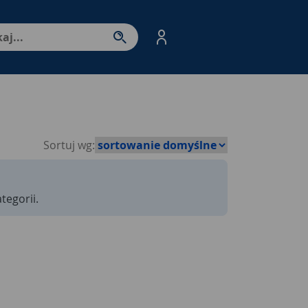
nter - przejdź do strony produktów. Spacja – otwórz/zamkni
Sortuj wg:
tegorii.