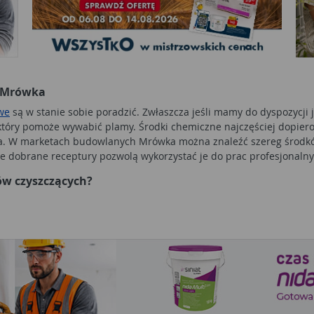
h Mrówka
owe
są w stanie sobie poradzić. Zwłaszcza jeśli mamy do dyspozycji
 który pomoże wywabić plamy. Środki chemiczne najczęściej dopier
nika. W marketach budowlanych Mrówka można znaleźć szereg środk
ie dobrane receptury pozwolą wykorzystać je do prac profesjonalny
ów czyszczących?
rchera
, warto dokładnie obejrzeć urządzenie. Część myjek ciśnien
rezygnować ze
środka do czyszczenia dywanów
czy innych preparat
butelki ze środkiem chemicznym. W ten sposób pobierają płyn i m
ziałaniu. Warto o tym pamiętać nie tylko wybierając
płyn do pran
nów, co pozwoli zapobiec uszkodzeniu powierzchni czyszczonej ora
tóre ułatwią pobieranie detergentów.