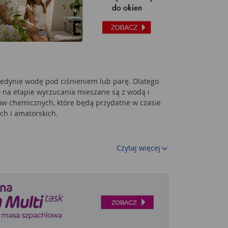
 jedynie wodę pod ciśnieniem lub parę. Dlatego
o na etapie wyrzucania mieszane są z wodą i
ów chemicznych, które będą przydatne w czasie
ch i amatorskich.
iowych nie ma dodatkowego zbiornika na chemię,
Czytaj więcej
ów. Często urządzenia wyposażone są w
ieszają go z wodą. Preparaty czyszczące do
ia dywanów
, ale także inne preparaty. Podczas
z chronić zdrowie. W razie problemów ze sprzętem