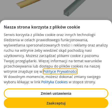
Listwa ochronna AL wcisk 37
Profil U ALU anodowy
Nasza strona korzysta z plików cookie
mm 5w1 klejona L= 0,93 m
1000x18x20x1,3x15,4 mm
Serwis korzysta z plików cookie oraz innych technologii
Złoty anoda mat CEZAR
ALBERTS
śledzenia w celach prawidłowego funkcjonowania,
wyświetlania spersonalizowanych treści i reklamy oraz analizy
26,99 zł
19,99 zł
/szt
/szt
ruchu na witrynie żeby wiedzieć skąd pochodzą nasi
Cena orientacyjna
Cena orientacyjna
użytkownicy. Możesz zarządzać plikami cookie z poziomu
Twojej przeglądarki. Więcej informacji na temat warunków
Do koszyka
Do koszyka
przechowywania lub dostępu do plików cookies na naszej
witrynie znajduje się w
Polityce Prywatności
.
W dowolnym momencie, możesz dokonać zmiany swojego
wyboru klikając w link
Polityka Cookies
w stopce strony.
Zmień ustawienia
Zaakceptuj