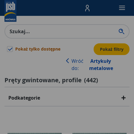
Menu Produktów, nawigacja: E
Pokaż tylko dostępne
Pokaż filtry
Wróć
Artykuły
do:
metalowe
Pręty gwintowane, profile
(
442
)
Podkategorie