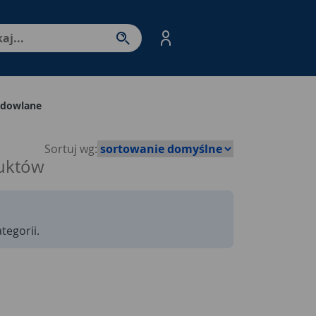
nter - przejdź do strony produktów. Spacja – otwórz/zamkni
udowlane
Sortuj wg:
uktów
tegorii.