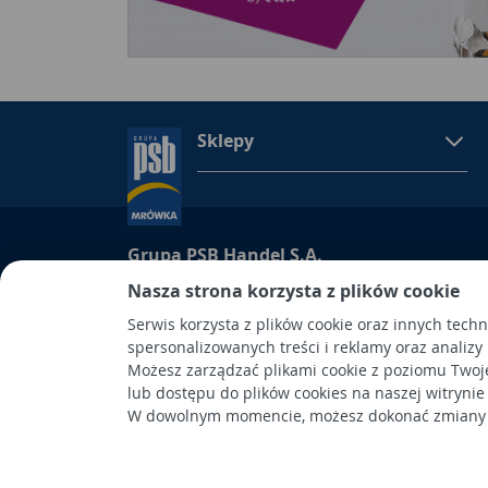
Sklepy
Grupa PSB Handel S.A.
Grupa PSB Handel S.A., siedziba: Wełecz 142, 28-
Nasza strona korzysta z plików cookie
wpisana do Rejestru Przedsiębiorców prowadzon
Serwis korzysta z plików cookie oraz innych tech
Kielcach
spersonalizowanych treści i reklamy oraz analizy
pod nr KRS 0000661047, NIP 6551974439, REGON
Możesz zarządzać plikami cookie z poziomu Twoj
kapitał wpłacony: 53.275.000,00 zł. Spółka posiad
lub dostępu do plików cookies na naszej witrynie
W dowolnym momencie, możesz dokonać zmiany s
Wykonanie: