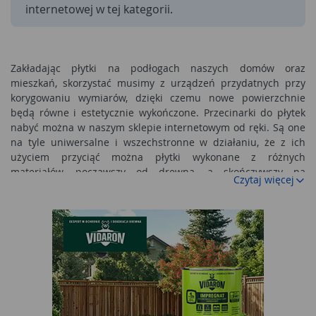
internetowej w tej kategorii.
Zakładając płytki na podłogach naszych domów oraz
mieszkań, skorzystać musimy z urządzeń przydatnych przy
korygowaniu wymiarów, dzięki czemu nowe powierzchnie
będą równe i estetycznie wykończone. Przecinarki do płytek
nabyć można w naszym sklepie internetowym od ręki. Są one
na tyle uniwersalne i wszechstronne w działaniu, że z ich
użyciem przyciąć można płytki wykonane z różnych
materiałów, począwszy od drewna, a skończywszy na
Czytaj więcej
materiałach ceramicznych. Wśród urządzeń i gadżetów do
przycinania płytek w naszej galerii produktowej warto zwrócić
uwagę na markę bosch. Jak wiadomo, firma ta produkuje na
masową skalę nie tylko przecinarki, ale także całą gamę
innych sprzętów, których nie sposób zliczyć. Nasz sklep także
może pochwalić się bogatym asortymentem firmy bosch.
Można u nas znaleźć spawarki, odkurzacze ogrodowe,
szlifierki, kosiarki i inne urządzenia elektryczne, tak bardzo
przydatne w domowych remontach oraz naprawianiu licznych