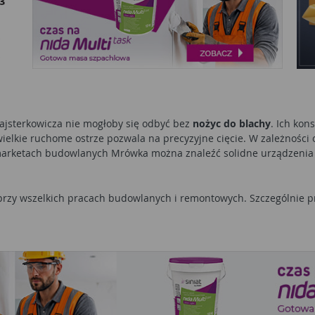
ajsterkowicza nie mogłoby się odbyć bez
nożyc do blachy
. Ich kon
elkie ruchome ostrze pozwala na precyzyjne cięcie. W zależności o
. W marketach budowlanych Mrówka można znaleźć solidne urządze
przy wszelkich pracach budowlanych i remontowych. Szczególnie pr
obróbek blacharskich. Można używać ich także podczas izolacji r
yć pomocne także w docinaniu profili aluminiowych. Można wykorz
ie elementu konstrukcji do potrzeb obiektu. Z nożyc można skorz
w progowych
czy podobnych elementów wykończeniowych.
Elektryc
tne w czasie wykonywania prac wokół domu, drobnych napraw, czy
nak nie sprawdzą się przy blachach falistych.