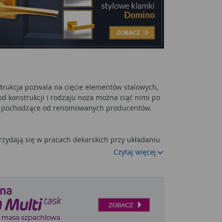
strukcja pozwala na cięcie elementów stalowych,
d konstrukcji i rodzaju noża można ciąć nimi po
nia pochodzące od renomowanych producentów.
zydają się w pracach dekarskich przy układaniu
ur ciepłowniczych zabezpieczonych obudową
Czytaj więcej
ystać to przy układaniu stelaży do montażu płyt
ystać również w czasie montażu listew do
zne nożyce do blachy
mogą znaleźć zastosowanie
 majsterkowania. W niektórych pracach mogą