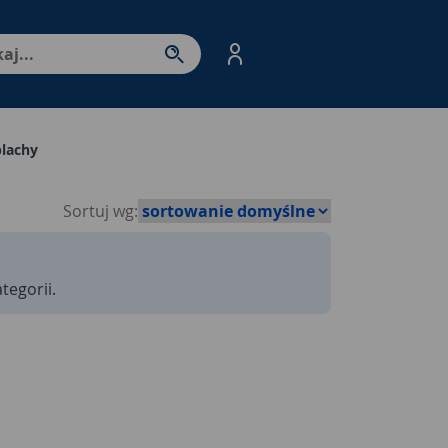
nter - przejdź do strony produktów. Spacja – otwórz/zamkni
blachy
Sortuj wg:
tegorii.