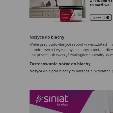
Nożyce do blachy
Wiele prac budowlanych i robót w warsztatach m
aluminiowych i wykonanych z innych metali. Niewi
linii prostej lub tworzyć zaokrąglone kształty
Zastosowanie nożyc do blachy
Nożyce do cięcia blachy
to narzędzia przydatne 
połaci z blachodachówek i podczas wykonywania 
blaszaną. Dobrej jakości
nożyce do blachy
mogą b
gipsowych. Wówczas urządzenie ułatwi dopasowan
zawieszania mebli, karniszy aluminiowych,
liste
także w warsztacie majsterkowicza. Będą przyda
zastąpić je bardziej uniwersalne
wyrzynarki
, jed
Jak wybrać nożyce do blachy?