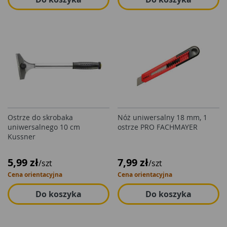
Ostrze do skrobaka
Nóż uniwersalny 18 mm, 1
uniwersalnego 10 cm
ostrze PRO FACHMAYER
Kussner
5,99 zł
7,99 zł
/szt
/szt
Cena orientacyjna
Cena orientacyjna
Do koszyka
Do koszyka