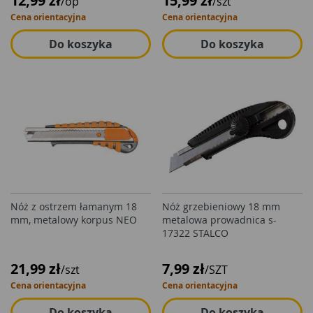
12,99 zł
15,99 zł
/op
/szt
Cena orientacyjna
Cena orientacyjna
Do koszyka
Do koszyka
Nóż z ostrzem łamanym 18
Nóż grzebieniowy 18 mm
mm, metalowy korpus NEO
metalowa prowadnica s-
17322 STALCO
21,99 zł
7,99 zł
/szt
/SZT
Cena orientacyjna
Cena orientacyjna
Do koszyka
Do koszyka