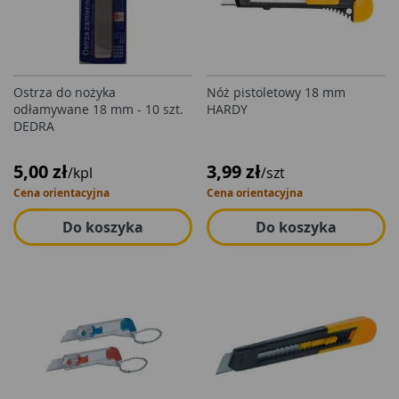
Ostrza do nożyka
Nóż pistoletowy 18 mm
odłamywane 18 mm - 10 szt.
HARDY
DEDRA
5,00 zł
3,99 zł
/kpl
/szt
Cena orientacyjna
Cena orientacyjna
Do koszyka
Do koszyka