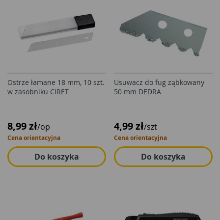
Ostrze łamane 18 mm, 10 szt.
Usuwacz do fug ząbkowany
w zasobniku CIRET
50 mm DEDRA
8,99 zł
4,99 zł
/op
/szt
Cena orientacyjna
Cena orientacyjna
Do koszyka
Do koszyka