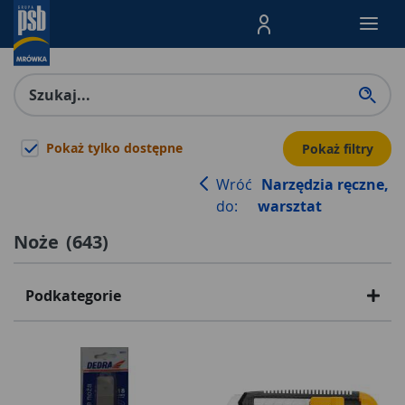
Menu Produktów, nawigacja: E
Pokaż tylko dostępne
Pokaż filtry
Wróć
Narzędzia ręczne,
do:
warsztat
Noże
(
643
)
Podkategorie