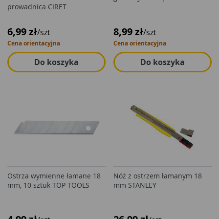
prowadnica CIRET
6,99 zł
8,99 zł
/szt
/szt
Cena orientacyjna
Cena orientacyjna
Do koszyka
Do koszyka
Ostrza wymienne łamane 18
Nóż z ostrzem łamanym 18
mm, 10 sztuk TOP TOOLS
mm STANLEY