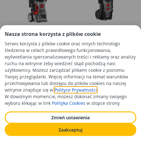
Myjka wysokociśnieniowa
Myjka wysokociśnieniowa
Nasza strona korzysta z plików cookie
1700 W DERDA
2300 W DEDRA
Serwis korzysta z plików cookie oraz innych technologii
śledzenia w celach prawidłowego funkcjonowania,
wyświetlania spersonalizowanych treści i reklamy oraz analizy
519,99 zł
963,99 zł
/szt
/szt
ruchu na witrynie żeby wiedzieć skąd pochodzą nasi
Cena orientacyjna
Cena orientacyjna
użytkownicy. Możesz zarządzać plikami cookie z poziomu
Twojej przeglądarki. Więcej informacji na temat warunków
Do koszyka
Do koszyka
przechowywania lub dostępu do plików cookies na naszej
witrynie znajduje się w
Polityce Prywatności
.
W dowolnym momencie, możesz dokonać zmiany swojego
wyboru klikając w link
Polityka Cookies
w stopce strony.
Zmień ustawienia
Zaakceptuj