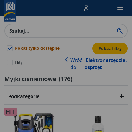
Menu Produktów, nawigacja: E
Pokaż tylko dostępne
Pokaż filtry
Wróć
Elektronarzędzia,
Hity
do:
osprzęt
Myjki ciśnieniowe
(
176
)
Podkategorie
HIT