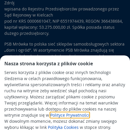
Zdrój
poszczególnych płaskich odcinków.
wpisana do Rejestru Przedsiębiorców prowadzonego przez
Okucia metalowe do drewna i konstrukcji
Sąd Rejonowy w Kielcach
ogrodowych
pod nr KRS 0000661047, NIP 6551974439, REGON 366438684,
kapitał wpłacony: 53.275.000,00 zł. Spółka posiada status
W sklepach Mrówka znajdują się także ocynkowane
okucia
dużego przedsiębiorcy.
budowlane
w różnych kształtach i inne akcesoria stalowe.
Okucia metalowe do drewna
służą głównie do tworzenia
PSB Mrówka to polska sieć sklepów samoobsługowych sektora
skrzyni, okiennic czy konstrukcji ogrodowych. Niektóre
„dom i ogród”. W asortymencie PSB Mrówka znajdują się
produkty mogą być wykorzystywane do zabezpieczania
materiały budowlane, artykuły wykończeniowe i dekoracyjne,
krawędzi w skrzyniach, inne wykorzystasz jako zawiasy do
wyposażenie łazienek i kuchni, elektronarzędzia, a także
Nasza strona korzysta z plików cookie
montażu wieka. Część z nich sprawdza się głównie w ogrodzie
artykuły związane z ogrodem i otoczeniem domu.
czy na parkingu. Wykonane w formie kotwy ogrodowej, mogą
Serwis korzysta z plików cookie oraz innych technologii
być wykorzystywane do osadzania słupków ogrodzeniowych,
śledzenia w celach prawidłowego funkcjonowania,
Obowiązek informacyjny
palisad lub innych podobnych konstrukcji.
wyświetlania spersonalizowanych treści i reklamy oraz analizy
Polityka prywatności
ruchu na witrynie żeby wiedzieć skąd pochodzą nasi
użytkownicy. Możesz zarządzać plikami cookie z poziomu
Polityka Cookies
Twojej przeglądarki. Więcej informacji na temat warunków
Odbiór zużytego sprzętu
przechowywania lub dostępu do plików cookies na naszej
witrynie znajduje się w
Polityce Prywatności
.
W dowolnym momencie, możesz dokonać zmiany swojego
Wspierają nas:
wyboru klikając w link
Polityka Cookies
w stopce strony.