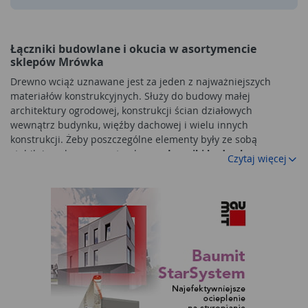
Łączniki budowlane i okucia w asortymencie
sklepów Mrówka
Drewno wciąż uznawane jest za jeden z najważniejszych
materiałów konstrukcyjnych. Służy do budowy małej
architektury ogrodowej, konstrukcji ścian działowych
wewnątrz budynku, więźby dachowej i wielu innych
konstrukcji. Żeby poszczególne elementy były ze sobą
stabilnie połączone, potrzebne są
łączniki budowlane
.
Czytaj więcej
Stalowe wyroby formowane są w taki sposób, żeby łączenie
desek i belek drewnianych było stabilne.
W tej grupie znalazło się wiele produktów, bez których nie
sposób tworzyć konstrukcji drewnianych.
Łączniki metalowe
wykonywane są z wysokiej jakości stali, którą zabezpieczono
przed działaniem wilgoci. Wszystkie produkty z tej grupy
pochodzą od sprawdzonych dostawców i są wykonane
profesjonalnie. Umożliwia to stosowanie ich do prac
amatorskich i tworzenia profesjonalnych budowli z drewna.