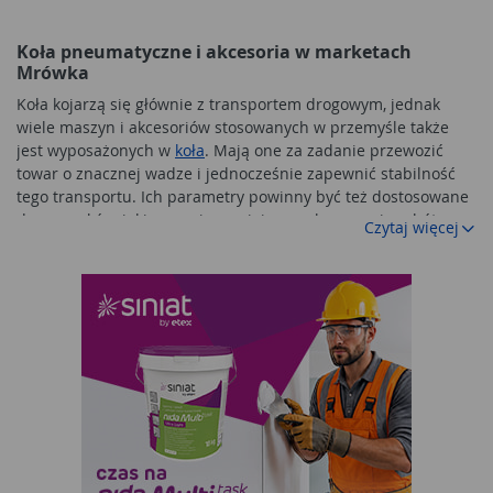
Koła pneumatyczne i akcesoria w marketach
Mrówka
Koła kojarzą się głównie z transportem drogowym, jednak
wiele maszyn i akcesoriów stosowanych w przemyśle także
jest wyposażonych w
koła
. Mają one za zadanie przewozić
towar o znacznej wadze i jednocześnie zapewnić stabilność
tego transportu. Ich parametry powinny być też dostosowane
do warunków, jakie panują w miejscu wykonywania robót.
Czytaj więcej
W tej grupie znajdują się
koła pneumatyczne
, czyli
wyposażone w dętki wypełnione powietrzem. Takie akcesoria
charakteryzują się sporą amortyzacją, dlatego sprawdzają się
przy nierównym terenie i przewożeniu towaru niestabilnego.
Wszystkie koła z tej grupy to produkty, które mają cechy
pozwalające na wykorzystanie ich w trudnych warunkach
przemysłowych. Charakteryzują się trwałością, odpornością na
zmienne warunki, a także odpowiednią przyczepnością.
Koła pneumatyczne i ich zastosowanie
Akcesoria wypełniane gazem stosuje się w miejscach, gdzie