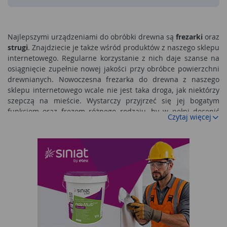
Najlepszymi urządzeniami do obróbki drewna są
frezarki
oraz
strugi
. Znajdziecie je także wśród produktów z naszego sklepu
internetowego. Regularne korzystanie z nich daje szanse na
osiągnięcie zupełnie nowej jakości przy obróbce powierzchni
drewnianych. Nowoczesna frezarka do drewna z naszego
sklepu internetowego wcale nie jest taka droga, jak niektórzy
szepczą na mieście. Wystarczy przyjrzeć się jej bogatym
funkcjom oraz frezom różnego rodzaju, by w pełni docenić
Czytaj więcej
potencjał tego urządzenia. Jeśli dany robotnik fizyczny
wyposaży się we frezarkę oraz strug za jednym zamachem -
można powiedzieć, że jest optymalnie wyposażony do
wszelkich działań remontowych, polegających na rewitalizacji
oraz konserwacji drewna. Strug czy kos powinny być
stosowane wszędzie tam, gdzie obrabiany materiał stawia
przed robotnikiem pewne techniczne i strukturalne trudności.
Na szczęście współcześnie projektowane strugi ubogacone są
w niezwykle wydajne i skuteczne ostrza obrotowe, dzięki
czemu możliwe jest osiągnie efektów, o jakich jeszcze do