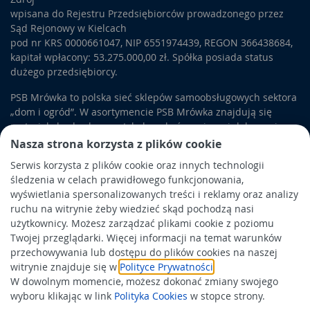
wpisana do Rejestru Przedsiębiorców prowadzonego przez
Sąd Rejonowy w Kielcach
pod nr KRS 0000661047, NIP 6551974439, REGON 366438684,
kapitał wpłacony: 53.275.000,00 zł. Spółka posiada status
dużego przedsiębiorcy.
PSB Mrówka to polska sieć sklepów samoobsługowych sektora
„dom i ogród”. W asortymencie PSB Mrówka znajdują się
materiały budowlane, artykuły wykończeniowe i dekoracyjne,
wyposażenie łazienek i kuchni, elektronarzędzia, a także
Nasza strona korzysta z plików cookie
artykuły związane z ogrodem i otoczeniem domu.
Serwis korzysta z plików cookie oraz innych technologii
śledzenia w celach prawidłowego funkcjonowania,
Obowiązek informacyjny
wyświetlania spersonalizowanych treści i reklamy oraz analizy
Polityka prywatności
ruchu na witrynie żeby wiedzieć skąd pochodzą nasi
użytkownicy. Możesz zarządzać plikami cookie z poziomu
Polityka Cookies
Twojej przeglądarki. Więcej informacji na temat warunków
Odbiór zużytego sprzętu
przechowywania lub dostępu do plików cookies na naszej
witrynie znajduje się w
Polityce Prywatności
.
W dowolnym momencie, możesz dokonać zmiany swojego
Wspierają nas:
wyboru klikając w link
Polityka Cookies
w stopce strony.