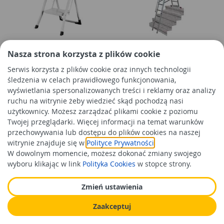
Drabina stalowa
Drabina wielofunkcyjna
Nasza strona korzysta z plików cookie
dwustopniowa DOOC
Corda 3x8 TR KRAUSE
Serwis korzysta z plików cookie oraz innych technologii
śledzenia w celach prawidłowego funkcjonowania,
wyświetlania spersonalizowanych treści i reklamy oraz analizy
135,99 zł
840,99 zł
/szt
/szt
ruchu na witrynie żeby wiedzieć skąd pochodzą nasi
Cena orientacyjna
Cena orientacyjna
użytkownicy. Możesz zarządzać plikami cookie z poziomu
Twojej przeglądarki. Więcej informacji na temat warunków
Do koszyka
Do koszyka
przechowywania lub dostępu do plików cookies na naszej
witrynie znajduje się w
Polityce Prywatności
.
W dowolnym momencie, możesz dokonać zmiany swojego
wyboru klikając w link
Polityka Cookies
w stopce strony.
Zmień ustawienia
Zaakceptuj