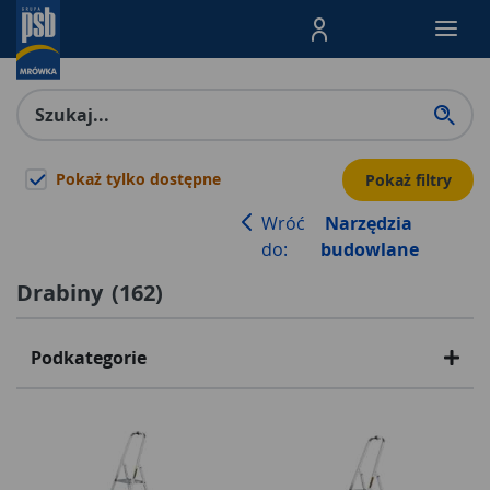
Menu Produktów, nawigacja: E
Pokaż tylko dostępne
Pokaż filtry
Wróć
Narzędzia
do:
budowlane
Drabiny
(
162
)
Podkategorie