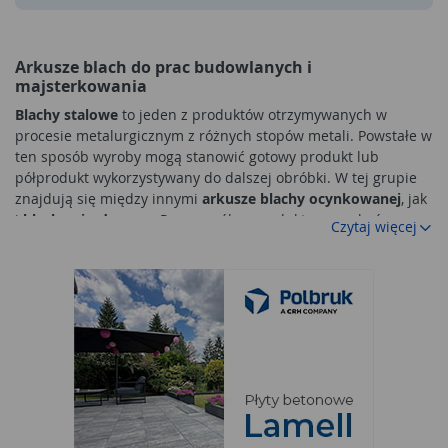
Arkusze blach do prac budowlanych i
majsterkowania
Blachy stalowe
to jeden z produktów otrzymywanych w
procesie metalurgicznym z różnych stopów metali. Powstałe w
ten sposób wyroby mogą stanowić gotowy produkt lub
półprodukt wykorzystywany do dalszej obróbki. W tej grupie
znajdują się między innymi
arkusze blachy ocynkowanej
, jak
i
blacha nierdzewna
. Poszczególne produkty mogą być w
Czytaj więcej
formie arkuszy gładkich, tłoczonych z wyraźną fakturą lub jako
siatki. W zależności od formy i rodzaju materiału użytego do
produkcji mogą być wykorzystywane na różne sposoby.
Jak wybrać odpowiedni arkusz blachy?
Zgromadzone w tej grupie
artykuły metalowe
wykonywane są
w formie arkuszy. Do ich produkcji wykorzystywane są jednak
nieco inne stopy metali. Dzięki temu blachy uzyskują różne
parametry i mogą być stosowane do odrębnych zadań. Do
najpopularniejszych i najchętniej stosowanych należą: