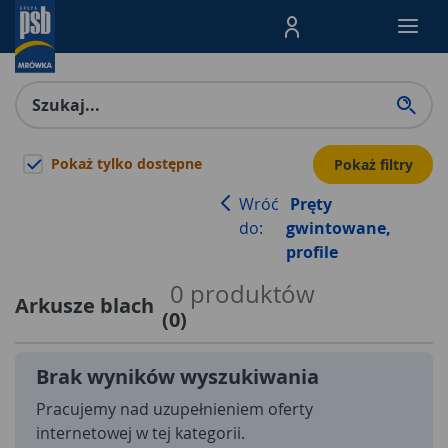
Menu Produktów, nawigacja: E
Pokaż tylko dostępne
Pokaż filtry
Wróć
Pręty
do:
gwintowane,
profile
0
produktów
Arkusze blach
(
0
)
Brak wyników wyszukiwania
Pracujemy nad uzupełnieniem oferty
internetowej w tej kategorii.