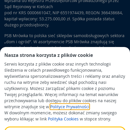
wpisana do Rejestru Przedsiębiorców prowadzonego przez
oszacować, jak długo jeszcze nasz junkers będzie mógł
Sąd Rejonowy w Kielcach
pracować bez konieczności wymiany poszczególnych
pod nr KRS 0000661047, NIP 6551974439, REGON 366438684,
elementów i kiedy można się szykować do ewentualnych
kapitał wpłacony: 53.275.000,00 zł. Spółka posiada status
napraw i wymian elementów wewnętrznych. Często zdarza
dużego przedsiębiorcy.
się, że stan techniczny junkersów, tuż po zdjęciu obudowy,
pozostawia tak wiele do życzenia, że
PSB Mrówka to polska sieć sklepów samoobsługowych sektora
wprowadzenie wymienników jest wręcz natychmiastowym
„dom i ogród”. W asortymencie PSB Mrówka znajdują się
wymogiem, by zachować wszelkie parametry bezpieczeństwa!
materiały budowlane, artykuły wykończeniowe i dekoracyjne,
wyposażenie łazienek i kuchni, elektronarzędzia, a także
Nasza strona korzysta z plików cookie
artykuły związane z ogrodem i otoczeniem domu.
Serwis korzysta z plików cookie oraz innych technologii
śledzenia w celach prawidłowego funkcjonowania,
Obowiązek informacyjny
wyświetlania spersonalizowanych treści i reklamy oraz analizy
Polityka prywatności
ruchu na witrynie żeby wiedzieć skąd pochodzą nasi
użytkownicy. Możesz zarządzać plikami cookie z poziomu
Polityka Cookies
Twojej przeglądarki. Więcej informacji na temat warunków
Odbiór zużytego sprzętu
przechowywania lub dostępu do plików cookies na naszej
witrynie znajduje się w
Polityce Prywatności
.
W dowolnym momencie, możesz dokonać zmiany swojego
Wspierają nas:
wyboru klikając w link
Polityka Cookies
w stopce strony.