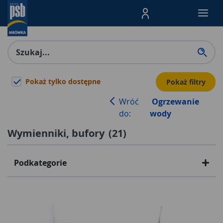
Menu Produktów, nawigacja: E
Pokaż tylko dostępne
Pokaż filtry
Wróć
Ogrzewanie
do:
wody
Wymienniki, bufory
(
21
)
Podkategorie