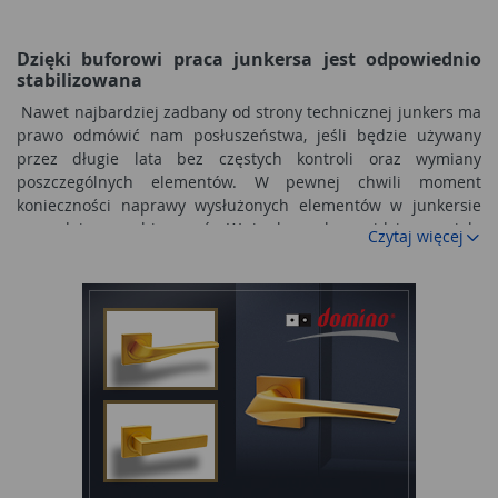
Dzięki buforowi praca junkersa jest odpowiednio
stabilizowana
Nawet najbardziej zadbany od strony technicznej junkers ma
prawo odmówić nam posłuszeństwa, jeśli będzie używany
przez długie lata bez częstych kontroli oraz wymiany
poszczególnych elementów. W pewnej chwili moment
konieczności naprawy wysłużonych elementów w junkersie
sam daje o sobie znać. W junkersach znajdziemy wiele
Czytaj więcej
elementów poddawanych wieloletniej eksploatacji podczas
podgrzewania wody. Jednym z nich jest
bufor
, odpowiadający
między innymi za część górną źródła ciepła w junkersie. Jest
on główną częścią górnego źródła emitującego ciepło,
współpracuje z pompą ciepła. Pełni kilka podstawowych
funkcji w całym obwodzie działań podczas pracy junkersa.
Przede wszystkim odpowiada za rozdzielenie obiegu
skraplacza od obiegu instalacyjnego. To dzięki niemu ciepło
nie rozprzestrzenia się w trybie natychmiastowym, ale
magazynuje stopniowo i także stopniowo jest
emitowane. Bufor redukuje także cykle pracy pompy ciepła