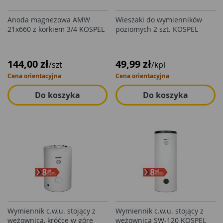
Anoda magnezowa AMW
Wieszaki do wymienników
21x660 z korkiem 3/4 KOSPEL
poziomych 2 szt. KOSPEL
144,00 zł
49,99 zł
/szt
/kpl
Cena orientacyjna
Cena orientacyjna
Do koszyka
Do koszyka
Wymiennik c.w.u. stojący z
Wymiennik c.w.u. stojący z
wężownicą, króćce w górę
wężownicą SW-120 KOSPEL