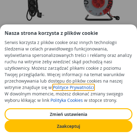
Przedłużacz 2 m, 5 gniazd,
Przedłużacz zwijany 50 m, 4
Nasza strona korzysta z plików cookie
czarny, PVC, 1 mm2 EMOS
gniazda, czerwony, PVC, 230 V,
Serwis korzysta z plików cookie oraz innych technologii
1,5 mm2 EMOS
śledzenia w celach prawidłowego funkcjonowania,
wyświetlania spersonalizowanych treści i reklamy oraz analizy
28,99 zł
336,99 zł
/szt
/szt
ruchu na witrynie żeby wiedzieć skąd pochodzą nasi
Cena orientacyjna
Cena orientacyjna
użytkownicy. Możesz zarządzać plikami cookie z poziomu
Twojej przeglądarki. Więcej informacji na temat warunków
Do koszyka
Do koszyka
przechowywania lub dostępu do plików cookies na naszej
witrynie znajduje się w
Polityce Prywatności
.
W dowolnym momencie, możesz dokonać zmiany swojego
wyboru klikając w link
Polityka Cookies
w stopce strony.
Zmień ustawienia
Zaakceptuj