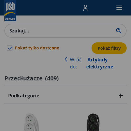
Menu Produktów, nawigacja: E
Pokaż tylko dostępne
Pokaż filtry
Wróć
Artykuły
do:
elektryczne
Przedłużacze
(
409
)
Podkategorie