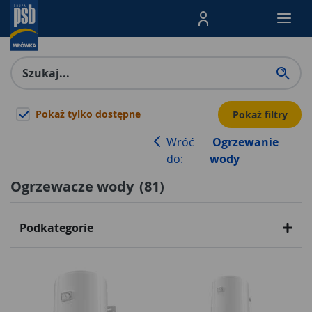
Menu Produktów, nawigacja: E
Pokaż tylko dostępne
Pokaż filtry
Wróć
Ogrzewanie
do:
wody
Ogrzewacze wody
(
81
)
Podkategorie