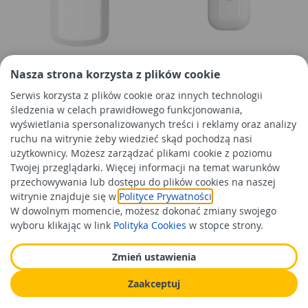
Ogrzewacz wody elektryczny
Ogrzewacz wody elektryczny
Nasza strona korzysta z plików cookie
pojemnościowy POC.G-5 Luna
pojemnościowy POC.G-10
Serwis korzysta z plików cookie oraz innych technologii
inox, nadumywalkowy,
Luna inox, nadumywalkowy,
śledzenia w celach prawidłowego funkcjonowania,
ciśnieniowy KOSPEL
ciśnieniowy KOSPEL
wyświetlania spersonalizowanych treści i reklamy oraz analizy
646,99 zł
636,99 zł
/szt
/szt
ruchu na witrynie żeby wiedzieć skąd pochodzą nasi
Cena orientacyjna
Cena orientacyjna
użytkownicy. Możesz zarządzać plikami cookie z poziomu
Twojej przeglądarki. Więcej informacji na temat warunków
Do koszyka
Do koszyka
przechowywania lub dostępu do plików cookies na naszej
witrynie znajduje się w
Polityce Prywatności
.
W dowolnym momencie, możesz dokonać zmiany swojego
wyboru klikając w link
Polityka Cookies
w stopce strony.
Zmień ustawienia
Zaakceptuj