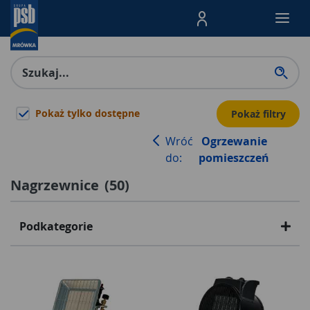
Menu Produktów, nawigacja: E
Pokaż tylko dostępne
Pokaż filtry
Wróć
Ogrzewanie
do:
pomieszczeń
Nagrzewnice
(
50
)
Podkategorie