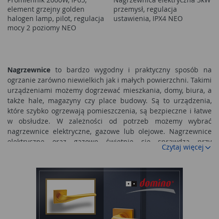
element grzejny golden
przemysł, regulacja
halogen lamp, pilot, regulacja
ustawienia, IPX4 NEO
mocy 2 poziomy NEO
Nagrzewnice
to bardzo wygodny i praktyczny sposób na
ogrzanie zarówno niewielkich jak i małych powierzchni. Takimi
urządzeniami możemy dogrzewać mieszkania, domy, biura, a
także hale, magazyny czy place budowy. Są to urządzenia,
które szybko ogrzewają pomieszczenia, są bezpieczne i łatwe
w obsłudze. W zależności od potrzeb możemy wybrać
nagrzewnice elektryczne, gazowe lub olejowe. Nagrzewnice
elektryczne oraz gazowe świetnie się sprawdzą przy
Czytaj więcej
dogrzewaniu domu, biura czy małego warsztatu. Natomiast
nagrzewnice olejowe lepiej się sprawdzą w dużych, dobrze
wentylowanych pomieszczeniach, w wielkich warsztatach,
magazynach czy na placach budowy.
Nagrzewnice - szybki sposób na dodatkowe ciepło
Nagrzewnice
stosowane w domach i przydomowych