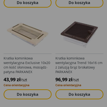
Do koszyka
Do koszyka
Kratka kominkowa
Kratka kominkowa
wentylacyjna Exclusive 10x20
wentylacyjna Trend 16x16 cm
cm kość słoniowa, mosiądz-
z żaluzją brąz brokatowy
patyna PARKANEX
PARKANEX
43,99 zł
96,99 zł
/szt
/szt
Cena orientacyjna
Cena orientacyjna
Do koszyka
Do koszyka