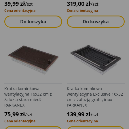
39,99 zł
319,00 zł
/szt
/szt
Cena orientacyjna
Cena orientacyjna
Do koszyka
Do koszyka
Kratka kominkowa
Kratka kominkowa
wentylacyjna 16x32 cm z
wentylacyjna Exclusive 16x32
żaluzją stara miedź
cm z żaluzją grafit, inox
PARKANEX
PARKANEX
75,99 zł
139,99 zł
/szt
/szt
Cena orientacyjna
Cena orientacyjna