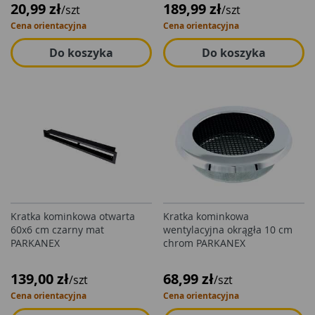
20,99 zł
189,99 zł
/szt
/szt
Cena orientacyjna
Cena orientacyjna
Do koszyka
Do koszyka
Kratka kominkowa otwarta
Kratka kominkowa
60x6 cm czarny mat
wentylacyjna okrągła 10 cm
PARKANEX
chrom PARKANEX
139,00 zł
68,99 zł
/szt
/szt
Cena orientacyjna
Cena orientacyjna