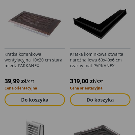
Kratka kominkowa
Kratka kominkowa otwarta
wentylacyjna 10x20 cm stara
narożna lewa 60x40x6 cm
miedź PARKANEX
czarny mat PARKANEX
39,99 zł
319,00 zł
/szt
/szt
Cena orientacyjna
Cena orientacyjna
Do koszyka
Do koszyka