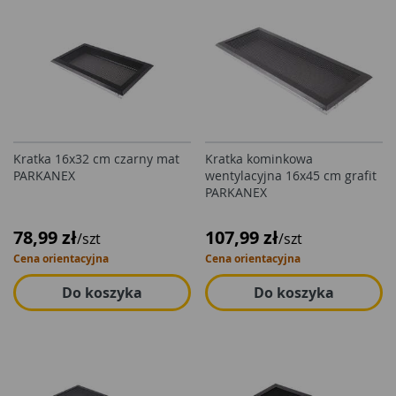
Kratka 16x32 cm czarny mat
Kratka kominkowa
PARKANEX
wentylacyjna 16x45 cm grafit
PARKANEX
78,99 zł
107,99 zł
/szt
/szt
Cena orientacyjna
Cena orientacyjna
Do koszyka
Do koszyka