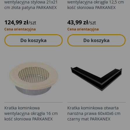
wentylacyjna stylowa 21x21
wentylacyjna okrągła 12,5 cm
cm złota patyna PARKANEX
kość słoniowa PARKANEX
124,99 zł
43,99 zł
/szt
/szt
Cena orientacyjna
Cena orientacyjna
Do koszyka
Do koszyka
Kratka kominkowa
Kratka kominkowa otwarta
wentylacyjna okrągła 16 cm
narożna prawa 60x40x6 cm
kość słoniowa PARKANEX
czarny mat PARKANEX