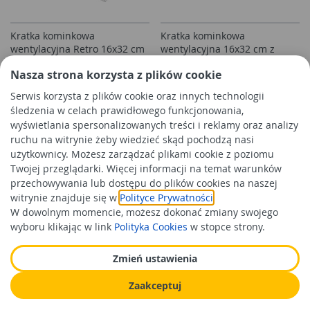
Kratka kominkowa
Kratka kominkowa
wentylacyjna Retro 16x32 cm
wentylacyjna 16x32 cm z
z żaluzją złota patyna
żaluzją mosiądz PARKANEX
Nasza strona korzysta z plików cookie
PARKANEX
136,99 zł
99,99 zł
Serwis korzysta z plików cookie oraz innych technologii
/szt
/szt
śledzenia w celach prawidłowego funkcjonowania,
Cena orientacyjna
Cena orientacyjna
wyświetlania spersonalizowanych treści i reklamy oraz analizy
ruchu na witrynie żeby wiedzieć skąd pochodzą nasi
Do koszyka
Do koszyka
użytkownicy. Możesz zarządzać plikami cookie z poziomu
Twojej przeglądarki. Więcej informacji na temat warunków
przechowywania lub dostępu do plików cookies na naszej
witrynie znajduje się w
Polityce Prywatności
.
W dowolnym momencie, możesz dokonać zmiany swojego
wyboru klikając w link
Polityka Cookies
w stopce strony.
Zmień ustawienia
Zaakceptuj
Kratka kominkowa
Redukcja do kratki