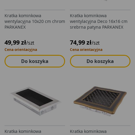
Kratka kominkowa
Kratka kominkowa
wentylacyjna 10x20 cm chrom
wentylacyjna Deco 16x16 cm
PARKANEX
srebrna patyna PARKANEX
49,99 zł
74,99 zł
/szt
/szt
Cena orientacyjna
Cena orientacyjna
Do koszyka
Do koszyka
Kratka kominkowa
Kratka kominkowa