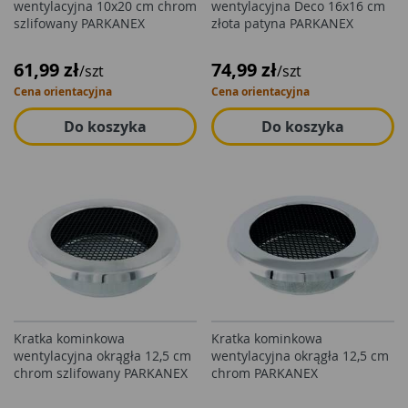
wentylacyjna 10x20 cm chrom
wentylacyjna Deco 16x16 cm
szlifowany PARKANEX
złota patyna PARKANEX
61,99 zł
74,99 zł
/szt
/szt
Cena orientacyjna
Cena orientacyjna
Do koszyka
Do koszyka
Kratka kominkowa
Kratka kominkowa
wentylacyjna okrągła 12,5 cm
wentylacyjna okrągła 12,5 cm
chrom szlifowany PARKANEX
chrom PARKANEX