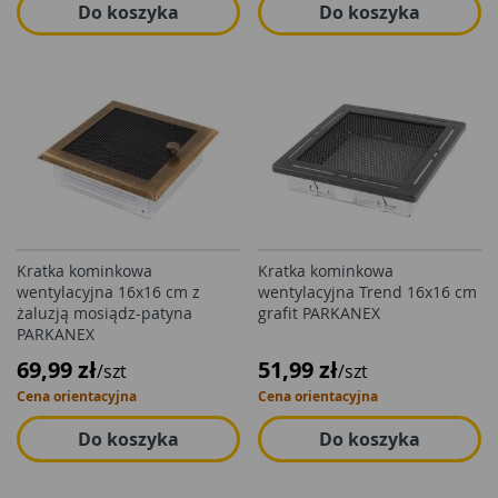
Do koszyka
Do koszyka
Kratka kominkowa
Kratka kominkowa
wentylacyjna 16x16 cm z
wentylacyjna Trend 16x16 cm
żaluzją mosiądz-patyna
grafit PARKANEX
PARKANEX
69,99 zł
51,99 zł
/szt
/szt
Cena orientacyjna
Cena orientacyjna
Do koszyka
Do koszyka