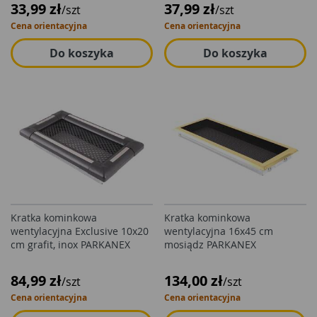
33,99 zł
37,99 zł
/szt
/szt
Cena orientacyjna
Cena orientacyjna
Do koszyka
Do koszyka
Kratka kominkowa
Kratka kominkowa
wentylacyjna Exclusive 10x20
wentylacyjna 16x45 cm
cm grafit, inox PARKANEX
mosiądz PARKANEX
84,99 zł
134,00 zł
/szt
/szt
Cena orientacyjna
Cena orientacyjna