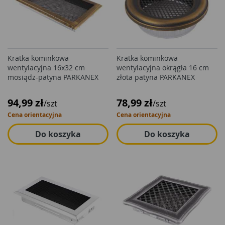
Kratka kominkowa
Kratka kominkowa
wentylacyjna 16x32 cm
wentylacyjna okrągła 16 cm
mosiądz-patyna PARKANEX
złota patyna PARKANEX
94,99 zł
78,99 zł
/szt
/szt
Cena orientacyjna
Cena orientacyjna
Do koszyka
Do koszyka