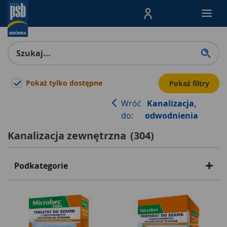
Menu Produktów, nawigacja: E
Pokaż tylko dostępne
Pokaż filtry
Wróć
Kanalizacja,
do:
odwodnienia
Kanalizacja zewnętrzna
(
304
)
Podkategorie