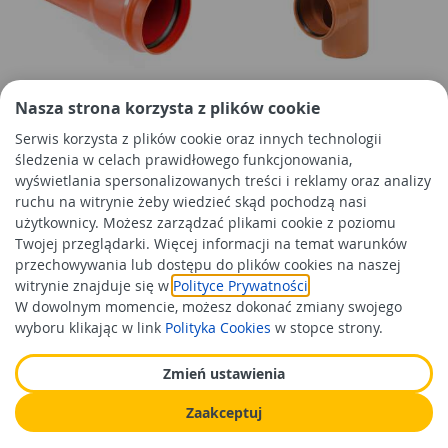
Rura kanalizacyjna KZ PVC
Trójnik 160/160/45 oranż
Nasza strona korzysta z plików cookie
110/3.2/1 SN4 coex PIPELIFE
TYCNER
Serwis korzysta z plików cookie oraz innych technologii
śledzenia w celach prawidłowego funkcjonowania,
wyświetlania spersonalizowanych treści i reklamy oraz analizy
29,99 zł
43,99 zł
/szt
/szt
ruchu na witrynie żeby wiedzieć skąd pochodzą nasi
Cena orientacyjna
Cena orientacyjna
użytkownicy. Możesz zarządzać plikami cookie z poziomu
Twojej przeglądarki. Więcej informacji na temat warunków
Do koszyka
Do koszyka
przechowywania lub dostępu do plików cookies na naszej
witrynie znajduje się w
Polityce Prywatności
.
W dowolnym momencie, możesz dokonać zmiany swojego
wyboru klikając w link
Polityka Cookies
w stopce strony.
Zmień ustawienia
Zaakceptuj