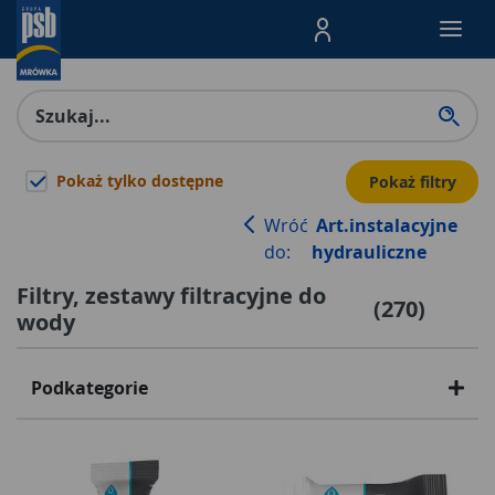
Menu Produktów, nawigacja: E
Pokaż tylko dostępne
Pokaż filtry
Wróć
Art.instalacyjne
do:
hydrauliczne
Filtry, zestawy filtracyjne do
(
270
)
wody
Podkategorie