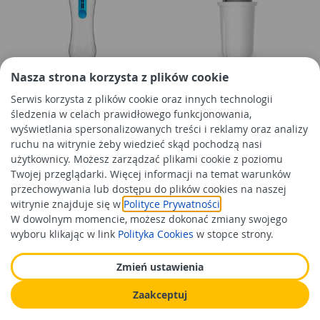
Nasza strona korzysta z plików cookie
Butelka filtrująca 0,5 L + filtr
Wkład filtrujący dzbanka Dafi
Serwis korzysta z plików cookie oraz innych technologii
do butelek DAFI
do wody twardej DAFI
śledzenia w celach prawidłowego funkcjonowania,
wyświetlania spersonalizowanych treści i reklamy oraz analizy
ruchu na witrynie żeby wiedzieć skąd pochodzą nasi
30,99 zł
17,99 zł
/kpl
/szt
użytkownicy. Możesz zarządzać plikami cookie z poziomu
Cena orientacyjna
Cena orientacyjna
Twojej przeglądarki. Więcej informacji na temat warunków
przechowywania lub dostępu do plików cookies na naszej
Do koszyka
Do koszyka
witrynie znajduje się w
Polityce Prywatności
.
W dowolnym momencie, możesz dokonać zmiany swojego
wyboru klikając w link
Polityka Cookies
w stopce strony.
Zmień ustawienia
Zaakceptuj