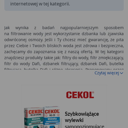
internetowej w tej kategorii.
Jak wynika z badań najpopularniejszym sposobem
na filtrowanie wody jest wykorzystanie dzbanka lub zjawiska
odwróconej osmozy. Jeśli i Ty chcesz mieć gwarancję, że pita
przez Ciebie i Twoich bliskich woda jest zdrowa i bezpieczna,
zachęcamy do zapoznania się z naszą ofertą. W tej kategorii
znajdziesz produkty takie jak: filtry do wody, filtr zmiękczający,
filtr do wody Dafi, dzbanek filtrujący, dzbanek Dafi, butelka
filtrująca, butelka Dafi i różne akcesoria. Proponowany przez
Czytaj więcej
nas asortyment wyróżniają konkurencyjne ceny i wysoka
jakość artykułów. A Ty, co dziś wybierzesz?
Filtracja wody - co warto wiedzieć o zestawach
filtracyjnych?
Najprostszą, a zaraz najtańszą metodą na zagwarantowanie
sobie zdrowej wody pitnej jest zakup dzbanka.
Dzbanek
filtrujący
ma prostą budowę - składa się z odpowiedniego
naczynia o różnej pojemności, jednak najważniejszym