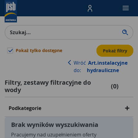
Menu Produktów, nawigacja: E
Pokaż tylko dostępne
Pokaż filtry
Wróć
Art.instalacyjne
do:
hydrauliczne
Filtry, zestawy filtracyjne do
(
0
)
wody
Podkategorie
Brak wyników wyszukiwania
Pracujemy nad uzupełnieniem oferty