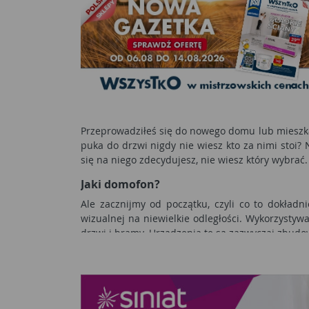
Przeprowadziłeś się do nowego domu lub mieszkani
puka do drzwi nigdy nie wiesz kto za nimi stoi? 
się na niego zdecydujesz, nie wiesz który wybrać
Jaki domofon?
Ale zacznijmy od początku, czyli co to dokładn
wizualnej na niewielkie odległości. Wykorzysty
drzwi i bramy. Urządzenia te są zazwyczaj zbudo
Wśród domofonów wyróżniamy:
Domofon analogowy
– czyli najprostsza wersja,
budynku.