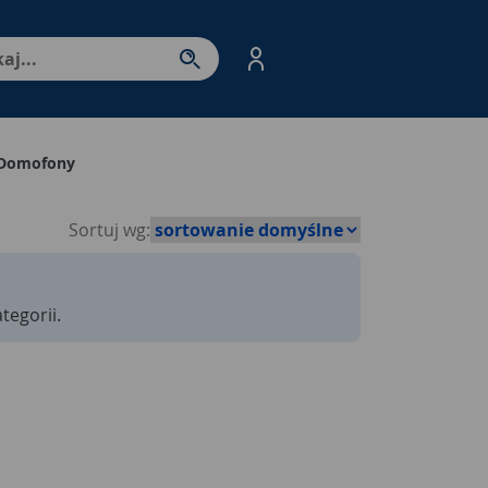
nter - przejdź do strony produktów. Spacja – otwórz/zamkni
Domofony
Sortuj wg:
tegorii.