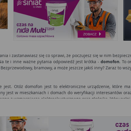
a i zastanawiasz się co sprawi, że poczujesz się w nim bezpiecznie
Na te i inne ważne pytania odpowiedź jest krótka -
domofon
. To 
. Bezprzewodowy, bramowy, a może jeszcze jakiś inny? Zaraz to wsz
ie jest. Otóż domofon jest to elektroniczne urządzenie, które m
wany jest w mieszkaniach i domach do weryfikacji interesantów or
wane z wzmacniacza elektroakustycznego oraz głośnika, który pełni
 można go spotkać przy klatkach bloków. Obudowa posiada wizytówki