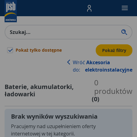
Menu Produktów, nawigacja: E
Pokaż tylko dostępne
Pokaż filtry
Wróć
Akcesoria
do:
elektroinstalacyjne
0
Baterie, akumulatorki,
produktów
ładowarki
(
0
)
Brak wyników wyszukiwania
Pracujemy nad uzupełnieniem oferty
internetowej w tej kategorii.