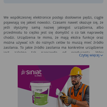
We współczesnej elektronice postęp dosłownie pędzi, ciągle
pojawiają się jakieś nowości. Czasami nawet okazuje się, że
jeśli słyszymy samą nazwę jakiegoś urządzenia, albo
przedmiotu to ciężko jest się domyślić o co tak naprawdę
chodzi. Urządzenia te mimo, że mają ekstra funkcje oraz
można używać ich do rożnych celów to muszą mieć źródło
zasilania. To jakie źródło zasilania ma konkretne urządzenie
jest zależne tak naprawdę od producenta, który
Czytaj więcej
wyprodukował dane urządzenie. Jednakże najczęściej
urządzenia mają w sobie akumulator, który jest zasilany za
pomocą ładowarki. Występują także urządzenia na baterie,
akumulatorki oraz zasilane bezpośrednio z sieci. Zdarzają się
osoby, że gdy wybierają konkretne urządzenie to przywiązują
bardzo dużą uwagę to tego, jakie źródło zasilania posiadają.
Bateria
Jest to zespół, który składa się z jednakowych ogniw
galwanicznych, jakie w efekcie reakcji elektrochemicznej