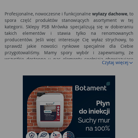
Profesjonalne, nowoczesne i funkcjonalne
wyłazy dachowe
, to
spora część produktów stanowiących asortyment w tej
kategorii. Sklepy PSB Mrówka specjalizują się w dobieraniu
takich elementów i stawia tylko na renomowanych
producentów. Jeśli więc interesuje Cię wyłaz strychowy, to
sprawdź jakie nowości rynkowe specjalnie dla Ciebie
przygotowaliśmy. Mamy spory wybór i zapewniamy, że
wszystkie dostępne u nas elementy spełniają obowiązujące
Czytaj więcej
standardy, są proste w montażu i certyfikowane.
Wyłaz dachowy na dach spadzisty i prosty
Przyglądając się produktom występującym w tej kategorii
łatwo można znaleźć akcesoria pasujące zarówno na dachy
płaskie jak i spadziste. Wybór odpowiedniego wyłazu na
dach zagwarantuje szybkie, bezpieczne i proste wyjście. Nie
bez znaczenia będzie montaż takiego akcesorium, ale
najważniejszą sprawą jest wybór odpowiedniego rozmiaru i
umieszczenie wyłazu w dobrym miejscu. Chociaż na dach nie
wychodzi się codziennie, to od czasu do czasu należy
przeczyścić komin czy naprawić jakąś usterkę. Jeżeli mamy do