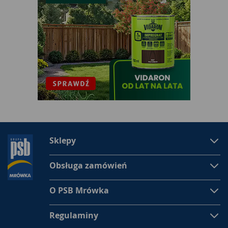
pękać.
Z kolei
ocieplanie fundamentów
w budynkach mieszkalnych i
przemysłowych przeprowadza się z zewnątrz obiektu.
Konstrukcje fundamentów i ściany położone pod
powierzchnią ziemi szczególnie narażone są na szkodliwe
działanie wilgoci. Warstwę izolacji termicznej stanowi
najczęściej styropian EPS, który cechuje się zmniejszoną
nasiąkliwością. W naszej ofercie można znaleźć tego typu
arkusze polistyrenu w różnych grubościach i wzbogacone
specjalnymi dodatkami.
Ocieplanie poddasza materiałami ze sklepów
Sklepy
Mrówka
Podczas
ocieplania poddaszy
warto sięgnąć po izolację, która
Obsługa zamówień
nie będzie stanowiła dużego obciążenia dla konstrukcji
dachu. W tym celu najczęściej stosowana jest wełna
mineralna. Jej struktura wykonana jest z włókien
O PSB Mrówka
pochodzących ze szkła. Z kolei wełna mineralna skalna jest
cięższa, a blaty mają dużą sztywność.
Regulaminy