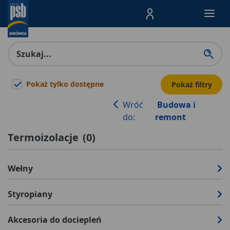
Menu Produktów, nawigacja: E
Pokaż tylko dostępne
Pokaż filtry
Wróć
Budowa i
do:
remont
Termoizolacje
(
0
)
Wełny
Styropiany
Akcesoria do dociepleń