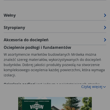
Wełny
Styropiany
Akcesoria do dociepleń
Ocieplenie podłogi i fundamentów
W asortymencie marketów budowlanych Mrówka można
znaleźć szereg materiałów, wykorzystywanych do dociepleń
budynków. Dobrej jakości produkty pozwolą na stworzenie
kompleksowego ocieplenia każdej powierzchni, która wymaga
izolacji.
Ocieplenie podłogi
jest jednym z najistotniejszych etapów
Czytaj więcej
wykańczania budynku. Przez powierzchnię podłogi ucieka tyle
samo ciepła, co przez wszystkie pozostałe powierzchnie
budynku. Do ocieplenia warto wybrać
styropian
o zwiększonej
wytrzymałości na ściskanie. Dzięki temu podłoga wewnątrz
budynku będzie stabilna, a powierzchnia wylewki nie będzie