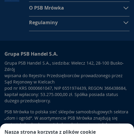
Prefabrykaty i kształtki stropowe
O PSB Mrówka
Prawidłowo ułożony
strop
to jedno z najważniejszych zadań,
jakie staje przed ekipami budowlanymi. Wieńce i
stropy
Regulaminy
przenoszą obciążenia własne budynku oraz jego wyższych
kondygnacji. Do stworzenia właściwej konstrukcji potrzebne
są specjalne
materiały budowlane
w postaci kształtek z
keramzytobetonu. Dzięki ich dokładnym wymiarom prace
przebiegną szybko, a strop okaże się trwały. Można skorzystać
Grupa PSB Handel S.A.
także z gotowych elementów, które stanowią tak zwane
Grupa PSB Handel S.A., siedziba: Wełecz 142, 28-100 Busko-
deskowanie tracone. Gotowe prefabrykaty zamawiane na
Zdrój
wymiar zastępują uciążliwe prace przy stawianiu szalunków.
wpisana do Rejestru Przedsiębiorców prowadzonego przez
Systemy kominowe
Sąd Rejonowy w Kielcach
pod nr KRS 0000661047, NIP 6551974439, REGON 366438684,
Gotowe systemy kominowe to elementy potrzebne w każdym
kapitał wpłacony: 53.275.000,00 zł. Spółka posiada status
budynku, który wymaga ogrzewania. Można stosować je w
dużego przedsiębiorcy.
domach jednorodzinnych, domkach letniskowych czy
warsztatach. Gotowe
kominy
przeznaczone są do różnych
PSB Mrówka to polska sieć sklepów samoobsługowych sektora
pieców, które spalają zarówno paliwa stałe, jak i gazowe. Mogą
„dom i ogród”. W asortymencie PSB Mrówka znajdują się
być wykorzystywane do pojedynczych kotłów, jak i kilku
materiały budowlane, artykuły wykończeniowe i dekoracyjne,
jednocześnie w ramach jednego budynku.
Systemy kominowe
wyposażenie łazienek i kuchni, elektronarzędzia, a także
Nasza strona korzysta z plików cookie