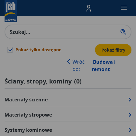
Menu Produktów, nawigacja: E
Pokaż tylko dostępne
Pokaż filtry
Wróć
Budowa i
do:
remont
Ściany, stropy, kominy
(
0
)
Materiały ścienne
Materiały stropowe
Systemy kominowe