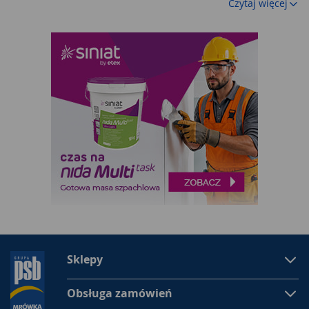
Czytaj więcej
najwyższej klasy materiałów, co wpływa na ich parametry
wytrzymałościowe. W marketach Mrówka można znaleźć
prefabrykaty i
materiały budowlane
pochodzące tylko od
sprawdzonych producentów.
Materiały ścienne
Największa ilość materiałów budowlanych używana jest do
wznoszenia ścian budynków. Trwałe
materiały ścienne
przeznaczone są do wykonywania ścian konstrukcyjnych
zewnętrznych i wewnętrznych. Często
ściany
budowane są z
pustaków ceramicznych lub prefabrykatów z gazobetonu.
W ostatnim czasie najczęściej używanym materiałem stają się
gotowe bloczki z betonu komórkowego. Asortyment naszego
sklepu zawiera także nadproża wykonywane z gazobetonu. Te
prefabrykaty cechują się bardzo dobrymi parametrami
wytrzymałościowymi i izolacyjnymi. Ponadto dostępne są w
bardzo dużej gamie rozmiarów i mają dokładne wymiary.
Sklepy
Często podczas produkcji w większych wyrobach tworzone są
wpusty, co ułatwia montaż. Dzięki temu praca z nimi
Obsługa zamówień
przebiega szybko i niezwykle dokładnie.