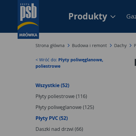
Produkty
Gaz
Strona główna
Budowa i remont
Dachy
P
< Wróć do:
Płyty poliwęglanowe,
poliestrowe
Wszystkie (52)
Płyty poliestrowe (116)
Płyty poliwęglanowe (125)
Płyty PVC (52)
Daszki nad drzwi (66)