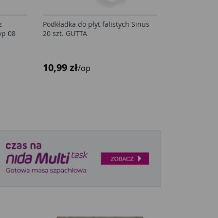
z
Podkładka do płyt falistych Sinus
yp 08
20 szt. GUTTA
10,99 zł
/op