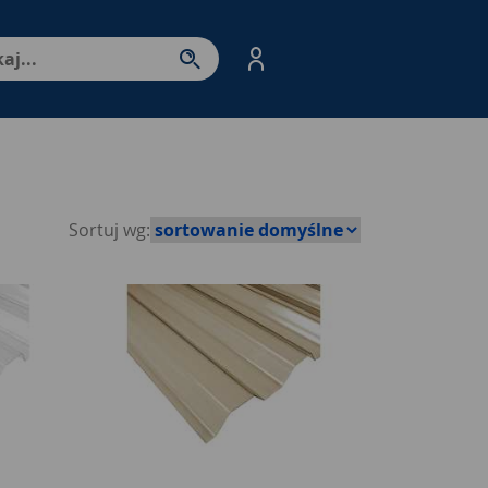
nter - przejdź do strony produktów. Spacja – otwórz/zamkni
Sortuj wg: