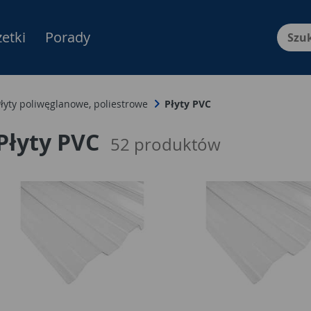
etki
Porady
Menu Produktów, nawigacja: E
łyty poliwęglanowe, poliestrowe
Płyty PVC
Płyty PVC
52
produktów