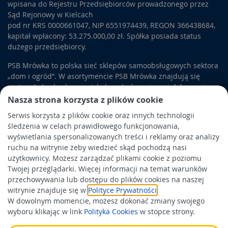
wpisana do Rejestru Przedsiębiorców prowadzonego przez
Pozwala to dopasować
panele stalowe
do koloru
Sąd Rejonowy w Kielcach
charakterystycznego dla danej firmy.
pod nr KRS 0000661047, NIP 6551974439, REGON 366438684,
kapitał wpłacony: 53.275.000,00 zł. Spółka posiada status
Dachowe panele stalowe
dużego przedsiębiorcy.
Panele stalowe wykorzystywane są także do wykańczania
połaci dachowych. Dzięki wysokiej odporności na szkodliwe
PSB Mrówka to polska sieć sklepów samoobsługowych sektora
związki chemiczne, wykorzystywane są w obrębie obiektów
„dom i ogród”. W asortymencie PSB Mrówka znajdują się
przemysłowych. Mogą zastąpić
blachodachówkę
w niżej
materiały budowlane, artykuły wykończeniowe i dekoracyjne,
położonych połaciach dachowych, gdzie mogą osadzać się
wyposażenie łazienek i kuchni, elektronarzędzia, a także
Nasza strona korzysta z plików cookie
szkodliwe związki. Poza wytrzymałością,
panele stalowe
artykuły związane z ogrodem i otoczeniem domu.
Serwis korzysta z plików cookie oraz innych technologii
cechuje także ciekawa estetyka. Minimalizm wzorów i
śledzenia w celach prawidłowego funkcjonowania,
przetłoczeń oraz uniwersalna kolorystyka sprawiają, że
Obowiązek informacyjny
wyświetlania spersonalizowanych treści i reklamy oraz analizy
produkty wykorzystuje się w nowoczesnych obiektach.
Polityka prywatności
ruchu na witrynie żeby wiedzieć skąd pochodzą nasi
Wieńczą konstrukcję dachową w obiektach komercyjnych i
użytkownicy. Możesz zarządzać plikami cookie z poziomu
administracyjnych.
Polityka Cookies
Twojej przeglądarki. Więcej informacji na temat warunków
Odbiór zużytego sprzętu
przechowywania lub dostępu do plików cookies na naszej
witrynie znajduje się w
Polityce Prywatności
.
W dowolnym momencie, możesz dokonać zmiany swojego
Wspierają nas:
wyboru klikając w link
Polityka Cookies
w stopce strony.