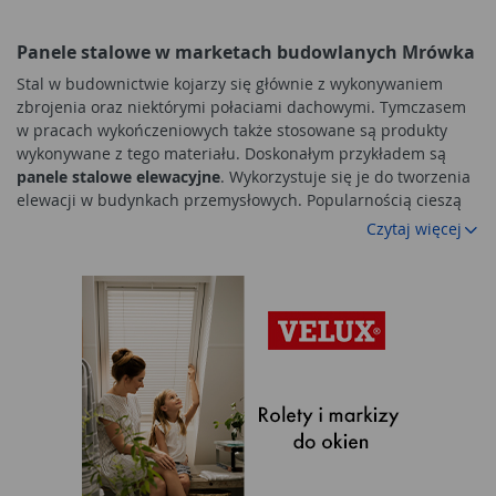
Panele stalowe w marketach budowlanych Mrówka
Stal w budownictwie kojarzy się głównie z wykonywaniem
zbrojenia oraz niektórymi połaciami dachowymi. Tymczasem
w pracach wykończeniowych także stosowane są produkty
wykonywane z tego materiału. Doskonałym przykładem są
panele stalowe elewacyjne
. Wykorzystuje się je do tworzenia
elewacji w budynkach przemysłowych. Popularnością cieszą
się również przy wykańczaniu marketów i centrów
Czytaj więcej
handlowych. W nowoczesnym wydaniu tworzą także elewacje
nowoczesnych obiektów administracyjnych. W marketach
Mrówka znajdują się tylko te najnowocześniejsze i najbardziej
estetyczne
panele stalowe elewacyjne
.
Zalety paneli stalowych
Wybór stalowych elementów wykończeniowych motywowany
jest głównie niskim kosztem takiego materiału.
Panele
stalowe
są stosunkowo tanie i nawet nowoczesne konstrukcje
mogą znacznie obniżyć wartość kosztorysu. Na niski koszt
wpływa także szybki i łatwy montaż takiej elewacji. Gotowe