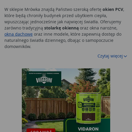
W sklepie Mrówka znajdą Państwo szeroką ofertę
okien PCV
,
które będą chroniły budynek przed ubytkiem ciepła,
wpuszczając jednocześnie jak najwięcej światła. Oferujemy
zarówno tradycyjną
stolarkę okienną
oraz okna narożne,
okna dachowe
oraz inne modele, które zapewnią dostęp do
naturalnego światła dziennego, dbając o samopoczucie
domowników.
Czytaj więcej
Najważniejsze parametry okien
Wysokiej jakości
stolarka okienna
powinna spełniać kilka
parametrów:
- odporność na obciążenie wiatrem – sześć klas, przy czym w
naszym klimacie wystarczające są klasy C2 oraz C3;
- wodoszczelność – dziesięć klas, w tym przypadku im wyższa
klasa, tym lepsza wodoszczelność
okna
, najlepiej wybierać
modele powyżej 8A;
- właściwości akustyczne – im wyższa wartość, tym lepsza
ochrona przed dźwiękami. W miejscach narażonych na hałas
montuje się
okno
o współczynniku Rw >40 dB;
- przenikalność cieplna – standardowe
okna pcv
znajdują się