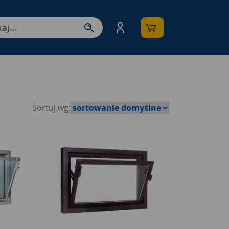
nter - przejdź do strony produktów. Spacja – otwórz/zamkni
Sortuj wg: