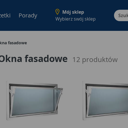
Mój sklep
etki
Porady
Menu Produktów, nawigacja: E
Wybierz swój sklep
kna fasadowe
Okna fasadowe
12
produktów