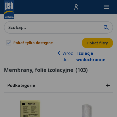
Menu Produktów, nawigacja: E
Pokaż tylko dostępne
Pokaż filtry
Wróć
Izolacje
do:
wodochronne
Membrany, folie izolacyjne
(
103
)
Podkategorie