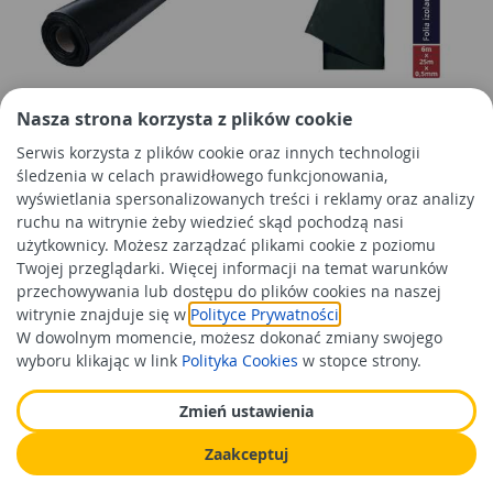
Folia budowlana Inbud 0,2,
Folia izolacyjno-budowlana
Nasza strona korzysta z plików cookie
4x25 m czarna DEKTRA
czarna 6x25 m - 0,5 mm
Serwis korzysta z plików cookie oraz innych technologii
TYTAN PROFESSIONAL
śledzenia w celach prawidłowego funkcjonowania,
wyświetlania spersonalizowanych treści i reklamy oraz analizy
82,99 zł
19,99 zł
/rol
/mb
ruchu na witrynie żeby wiedzieć skąd pochodzą nasi
Cena orientacyjna
Cena orientacyjna
użytkownicy. Możesz zarządzać plikami cookie z poziomu
Twojej przeglądarki. Więcej informacji na temat warunków
Do koszyka
Do koszyka
przechowywania lub dostępu do plików cookies na naszej
witrynie znajduje się w
Polityce Prywatności
.
W dowolnym momencie, możesz dokonać zmiany swojego
wyboru klikając w link
Polityka Cookies
w stopce strony.
Zmień ustawienia
Zaakceptuj